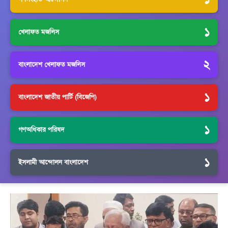
১
খেলাফত মজলিস
২
বাংলাদেশ খেলাফত মজলিস
১
বাংলাদেশ জাতীয় পার্টি (বিজেপি)
১
গণঅধিকার পরিষদ
১
ইসলামী আন্দোলন বাংলাদেশ