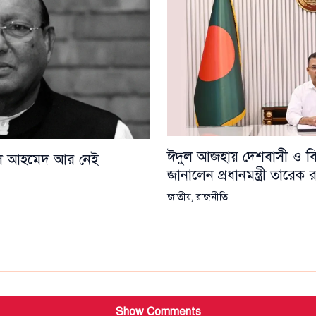
ঈদুল আজহায় দেশবাসী ও বিশ্
য়েল আহমেদ আর নেই
জানালেন প্রধানমন্ত্রী তারেক
জাতীয়
,
রাজনীতি
Show Comments