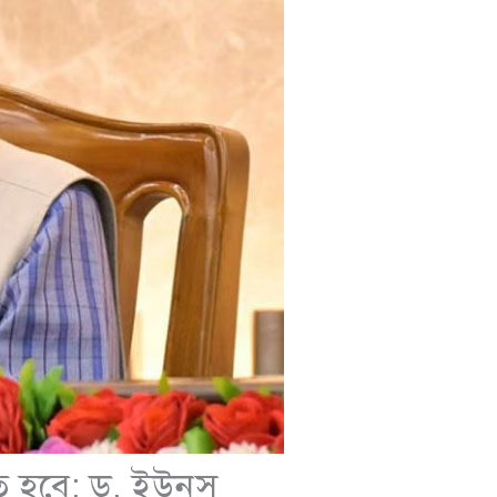
রতে হবে: ড. ইউনূস