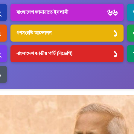
২
৬৬
বাংলাদেশ জামায়াতে ইসলামী
৭
১
গণসংহতি আন্দোলন
২
১
বাংলাদেশ জাতীয় পার্টি (বিজেপি)
১