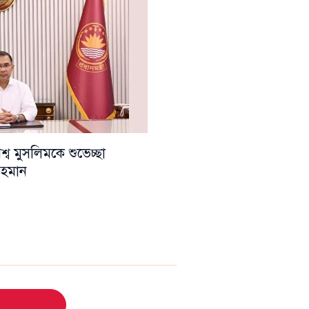
ব মুসলিমকে শুভেচ্ছা
 রহমান