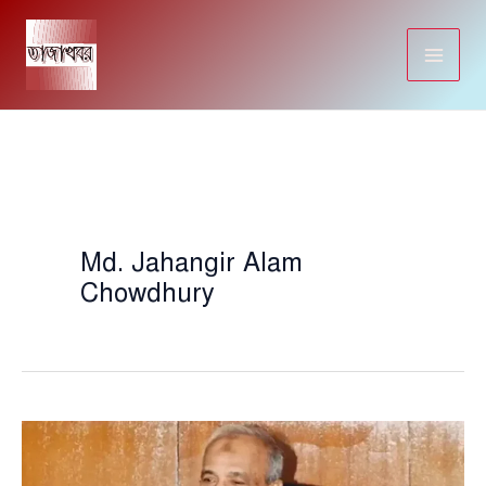
Skip
to
content
Md. Jahangir Alam
Chowdhury