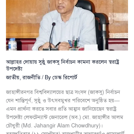
আল্লাহর দোয়ায় সুষ্ঠু জাকসু নির্বাচন কামনা করলেন স্বরাষ্ট্র
উপদেষ্টা
জাতীয়
,
রাজনীতি
/ By
ডেস্ক রিপোর্ট
জাহাঙ্গীরনগর বিশ্ববিদ্যালয়ের ছাত্র সংসদ (জাকসু) নির্বাচন
যেন শান্তিপূর্ণ, সুষ্ঠু ও উৎসবমুখর পরিবেশে অনুষ্ঠিত হয়—
এমন প্রার্থনা করতে সবার প্রতি আহ্বান জানিয়েছেন স্বরাষ্ট্র
উপদেষ্টা লেফটেন্যান্ট জেনারেল (অব.) মো. জাহাঙ্গীর আলম
চৌধুরী (Md. Jahangir Alam Chowdhury)।
বৃহস্পতিবার (১১ সেপ্টেম্বর) রাজধানীর আগারগাঁও পাসপোর্ট