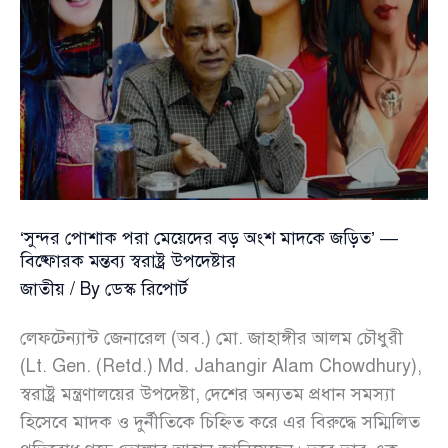
পড়ছে:
স্বরাষ্ট্র
উপদেষ্টা
জাহাঙ্গীর
আলম
‘সুন্দর পোশাক পরা মেয়েদের বড় অংশ মাদকে জড়িত’ —
বিষ্ফোরক মন্তব্য স্বরাষ্ট্র উপদেষ্টার
জাতীয়
/ By
ডেস্ক রিপোর্ট
লেফটেন্যান্ট জেনারেল (অব.) মো. জাহাঙ্গীর আলম চৌধুরী
(Lt. Gen. (Retd.) Md. Jahangir Alam Chowdhury),
স্বরাষ্ট্র মন্ত্রণালয়ের উপদেষ্টা, দেশের অন্যতম প্রধান সমস্যা
হিসেবে মাদক ও দুর্নীতিকে চিহ্নিত করে এর বিরুদ্ধে সম্মিলিত