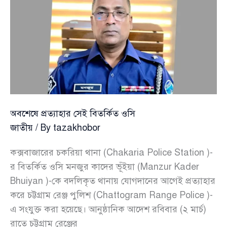
দ্রুত
সম্পন্ন
করতে
হবে:
ড.
ইউনূস
অবশেষে প্রত্যাহার সেই বিতর্কিত ওসি
জাতীয়
/ By
tazakhobor
কক্সবাজারের চকরিয়া থানা (Chakaria Police Station )-
র বিতর্কিত ওসি মনজুর কাদের ভূঁইয়া (Manzur Kader
Bhuiyan )-কে বদলিকৃত থানায় যোগদানের আগেই প্রত্যাহার
করে চট্টগ্রাম রেঞ্জ পুলিশ (Chattogram Range Police )-
এ সংযুক্ত করা হয়েছে। আনুষ্ঠানিক আদেশ রবিবার (২ মার্চ)
রাতে চট্টগ্রাম রেঞ্জের