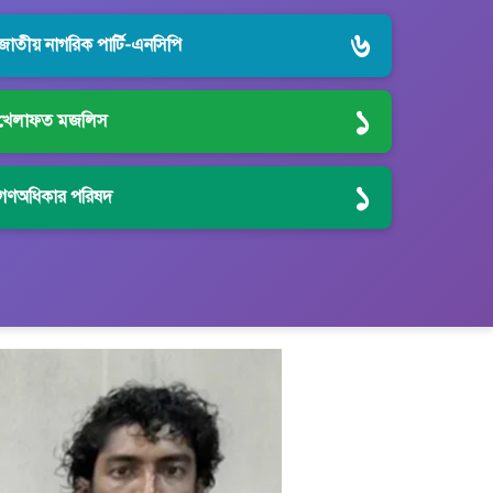
৬
জাতীয় নাগরিক পার্টি-এনসিপি
১
খেলাফত মজলিস
১
গণঅধিকার পরিষদ