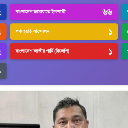
২
৬৬
বাংলাদেশ জামায়াতে ইসলামী
৭
১
গণসংহতি আন্দোলন
২
১
বাংলাদেশ জাতীয় পার্টি (বিজেপি)
১