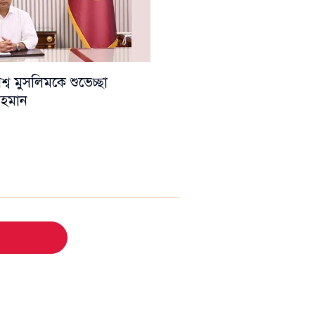
ব মুসলিমকে শুভেচ্ছা
 রহমান