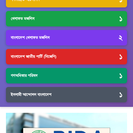
১
খেলাফত মজলিস
২
বাংলাদেশ খেলাফত মজলিস
১
বাংলাদেশ জাতীয় পার্টি (বিজেপি)
১
গণঅধিকার পরিষদ
১
ইসলামী আন্দোলন বাংলাদেশ