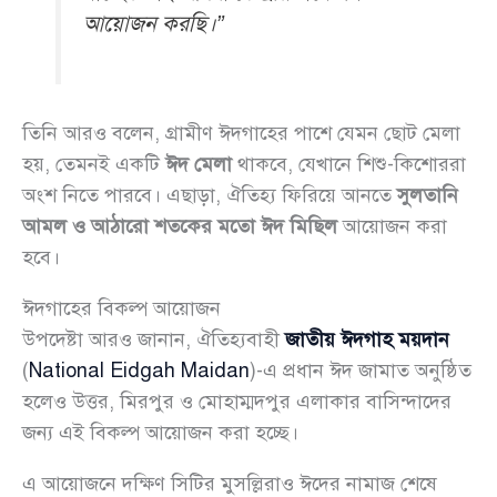
আয়োজন করছি।”
তিনি আরও বলেন, গ্রামীণ ঈদগাহের পাশে যেমন ছোট মেলা
হয়, তেমনই একটি
ঈদ মেলা
থাকবে, যেখানে শিশু-কিশোররা
অংশ নিতে পারবে। এছাড়া, ঐতিহ্য ফিরিয়ে আনতে
সুলতানি
আমল ও আঠারো শতকের মতো ঈদ মিছিল
আয়োজন করা
হবে।
ঈদগাহের বিকল্প আয়োজন
উপদেষ্টা আরও জানান, ঐতিহ্যবাহী
জাতীয় ঈদগাহ ময়দান
(
National Eidgah Maidan
)-এ প্রধান ঈদ জামাত অনুষ্ঠিত
হলেও উত্তর, মিরপুর ও মোহাম্মদপুর এলাকার বাসিন্দাদের
জন্য এই বিকল্প আয়োজন করা হচ্ছে।
এ আয়োজনে দক্ষিণ সিটির মুসল্লিরাও ঈদের নামাজ শেষে