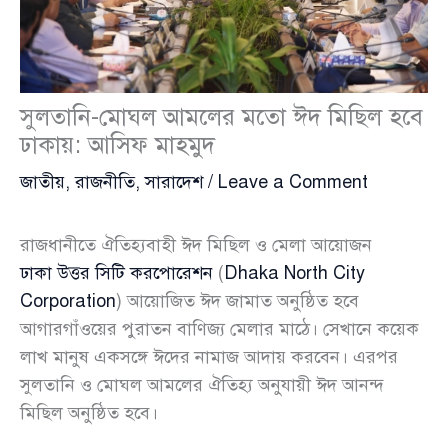
সুলতানি-মোঘল আমলের মতো ঈদ মিছিল হবে
ঢাকায়: আসিফ মাহমুদ
জাতীয়
,
রাজনীতি
,
সারাদেশ
/
Leave a Comment
রাজধানীতে ঐতিহ্যবাহী ঈদ মিছিল ও মেলা আয়োজন
ঢাকা উত্তর সিটি করপোরেশন
(
Dhaka North City
Corporation
) আয়োজিত ঈদ জামাত অনুষ্ঠিত হবে
আগারগাঁওয়ের পুরাতন বাণিজ্য মেলার মাঠে। সেখানে কয়েক
লাখ মানুষ একসঙ্গে ঈদের নামাজ আদায় করবেন। এরপর
সুলতানি ও মোঘল আমলের ঐতিহ্য অনুযায়ী ঈদ আনন্দ
মিছিল অনুষ্ঠিত হবে।