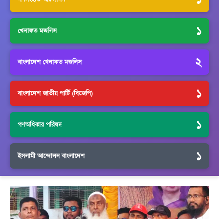
১
খেলাফত মজলিস
২
বাংলাদেশ খেলাফত মজলিস
১
বাংলাদেশ জাতীয় পার্টি (বিজেপি)
১
গণঅধিকার পরিষদ
১
ইসলামী আন্দোলন বাংলাদেশ