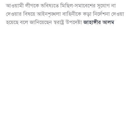
আওয়ামী লীগকে ভবিষ্যতে মিছিল-সমাবেশের সুযোগ না
দেওয়ার বিষয়ে আইনশৃঙ্খলা বাহিনীকে কড়া নির্দেশনা দেওয়া
হয়েছে বলে জানিয়েছেন স্বরাষ্ট্র উপদেষ্টা
জাহাঙ্গীর আলম
চৌধুরী
(Jahangir Alam Chowdhury)।
শনিবার সকালে রাজধানীর বিমানবন্দর থানা পরিদর্শনের পর
সাংবাদিকদের সঙ্গে আলাপকালে তিনি এ মন্তব্য করেন। তিনি
বলেন, “যদি আইনশৃঙ্খলা বাহিনী এ ধরনের পরিস্থিতি
যথাযথভাবে নিয়ন্ত্রণে ব্যর্থ হয়, তাহলে সংশ্লিষ্ট কর্মকর্তাদের
বিরুদ্ধেও শাস্তিমূলক ব্যবস্থা নেওয়া হবে।”
এ সময় তিনি আরও জানান, সরকার সাধারণ পুলিশ
সদস্যদের নিজ নিজ বাড়ির বিভাগে পোস্টিং দেওয়ার
পরিকল্পনা করছে, যাতে তারা কর্মক্ষেত্রে আরও মনোযোগী ও
দায়িত্বশীল হতে পারেন।
থানার পরিদর্শনের সময় উপদেষ্টা থানার বিভিন্ন কক্ষ,