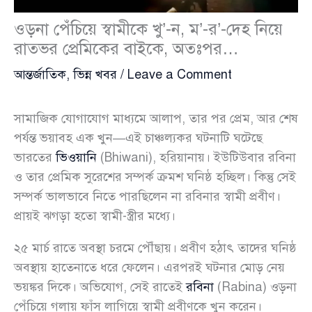
ওড়না পেঁচিয়ে স্বামীকে খু’-ন, ম’-র’-দেহ নিয়ে
রাতভর প্রেমিকের বাইকে, অতঃপর…
আন্তর্জাতিক
,
ভিন্ন খবর
/
Leave a Comment
সামাজিক যোগাযোগ মাধ্যমে আলাপ, তার পর প্রেম, আর শেষ
পর্যন্ত ভয়াবহ এক খুন—এই চাঞ্চল্যকর ঘটনাটি ঘটেছে
ভারতের
ভিওয়ানি
(Bhiwani), হরিয়ানায়। ইউটিউবার রবিনা
ও তার প্রেমিক সুরেশের সম্পর্ক ক্রমশ ঘনিষ্ঠ হচ্ছিল। কিন্তু সেই
সম্পর্ক ভালভাবে নিতে পারছিলেন না রবিনার স্বামী প্রবীণ।
প্রায়ই ঝগড়া হতো স্বামী-স্ত্রীর মধ্যে।
২৫ মার্চ রাতে অবস্থা চরমে পৌঁছায়। প্রবীণ হঠাৎ তাদের ঘনিষ্ঠ
অবস্থায় হাতেনাতে ধরে ফেলেন। এরপরই ঘটনার মোড় নেয়
ভয়ঙ্কর দিকে। অভিযোগ, সেই রাতেই
রবিনা
(Rabina) ওড়না
পেঁচিয়ে গলায় ফাঁস লাগিয়ে স্বামী প্রবীণকে খুন করেন।