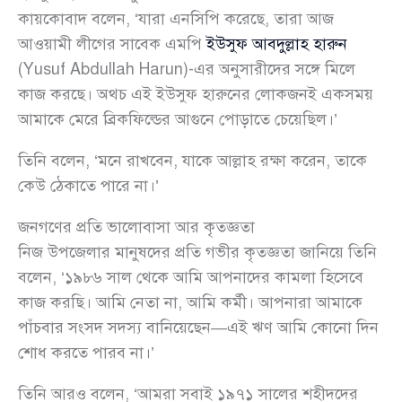
কায়কোবাদ বলেন, ‘যারা এনসিপি করেছে, তারা আজ
আওয়ামী লীগের সাবেক এমপি
ইউসুফ আবদুল্লাহ হারুন
(Yusuf Abdullah Harun)-এর অনুসারীদের সঙ্গে মিলে
কাজ করছে। অথচ এই ইউসুফ হারুনের লোকজনই একসময়
আমাকে মেরে ব্রিকফিল্ডের আগুনে পোড়াতে চেয়েছিল।’
তিনি বলেন, ‘মনে রাখবেন, যাকে আল্লাহ রক্ষা করেন, তাকে
কেউ ঠেকাতে পারে না।’
জনগণের প্রতি ভালোবাসা আর কৃতজ্ঞতা
নিজ উপজেলার মানুষদের প্রতি গভীর কৃতজ্ঞতা জানিয়ে তিনি
বলেন, ‘১৯৮৬ সাল থেকে আমি আপনাদের কামলা হিসেবে
কাজ করছি। আমি নেতা না, আমি কর্মী। আপনারা আমাকে
পাঁচবার সংসদ সদস্য বানিয়েছেন—এই ঋণ আমি কোনো দিন
শোধ করতে পারব না।’
তিনি আরও বলেন, ‘আমরা সবাই ১৯৭১ সালের শহীদদের