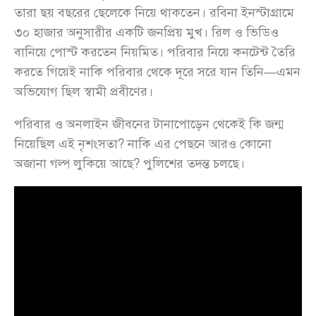
তারা ছয় বছরের ছেলেকে নিয়ে থাকতেন। রবিনা ইনস্টাগ্রামে
৩০ হাজার অনুসারীর একটি জনপ্রিয় মুখ। রিল ও ভিডিও
বানিয়ে পোস্ট করতেন নিয়মিত। পরিবার নিয়ে কনটেন্ট তৈরি
করতে গিয়েই নাকি পরিবার থেকে দূরে সরে যান তিনি—এমন
অভিযোগ ছিল স্বামী প্রবীণের।
পরিবার ও অনলাইন জীবনের টানাপোড়েন থেকেই কি জন্ম
নিয়েছিল এই নৃশংসতা? নাকি এর পেছনে আরও কোনো
অজানা গল্প লুকিয়ে আছে? পুলিশের তদন্ত চলছে।