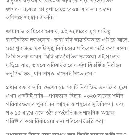
মানুষের রক্তঝরার বিনিময়ে আজ দেশে যে রাজনৈতিক
জাগরণ এসেছে, তা বৃথা যেতে দেওয়া যায় না। এজন্য
অবিলম্বে সংস্কার জরুরি।”
জামায়াত আমিরের ভাষায়, এই সংস্কারের মূল দায়িত্ব
রাজনৈতিক দলগুলোর। তারা যদি আন্তরিকভাবে এগিয়ে আসে,
তবে খুব দ্রুত একটি সুষ্ঠু নির্বাচনের পরিবেশ তৈরি করা সম্ভব।
তিনি সতর্ক করেন, “যদি রাজনৈতিক দলগুলো এই সংস্কার
এড়িয়ে যায়, তাহলে অনিবার্যভাবে একটা বিতর্কিত নির্বাচন
অনুষ্ঠিত হবে, যার দায়ও তাদেরই নিতে হবে।”
প্রধান বক্তার দাবি, দেশের ১৮ কোটি নির্যাতিত জনগণের মুখে
এখন একটাই দাবি—গণহত্যার বিচার, ২০২৪ সালের শহীদ
পরিবারগুলোর পুনর্বাসন, আহত ও পঙ্গুদের সুচিকিৎসা এবং
গত ১৫ বছরে জমে ওঠা রাজনৈতিক-প্রশাসনিক ‘জঞ্জাল’
পরিষ্কার করে নির্বাচনের জন্য পরিবেশ তৈরি করা।
“গণহত্যার বিচার ছাড়া জনগণ আর কিছুই ভাবতে রাজি নয়,”