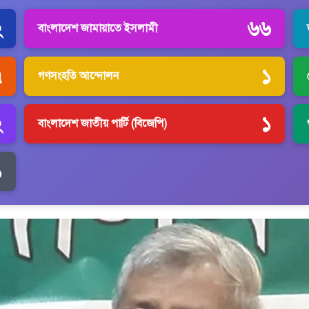
২
৬৬
বাংলাদেশ জামায়াতে ইসলামী
৭
১
গণসংহতি আন্দোলন
২
১
বাংলাদেশ জাতীয় পার্টি (বিজেপি)
১