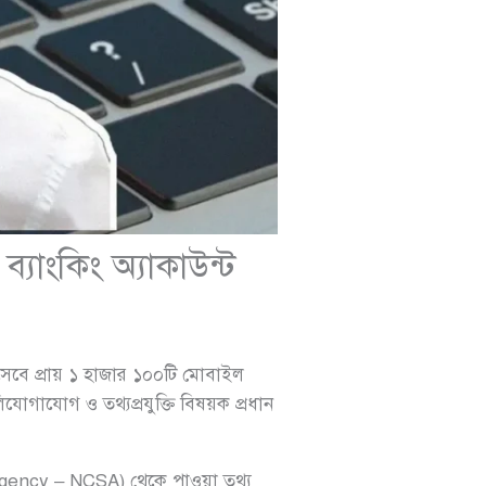
্যাংকিং অ্যাকাউন্ট
সেবে প্রায় ১ হাজার ১০০টি মোবাইল
িযোগাযোগ ও তথ্যপ্রযুক্তি বিষয়ক প্রধান
gency – NCSA) থেকে পাওয়া তথ্য