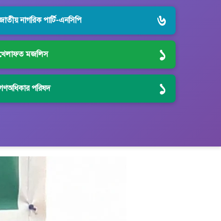
৬
জাতীয় নাগরিক পার্টি-এনসিপি
১
খেলাফত মজলিস
১
গণঅধিকার পরিষদ