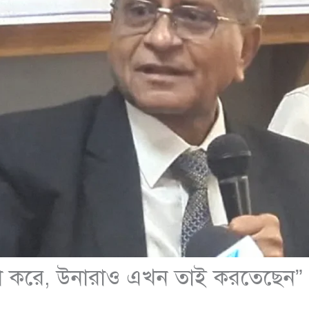
 করে, উনারাও এখন তাই করতেছেন” ‘ড