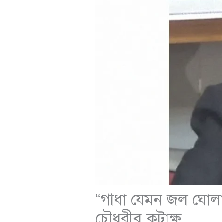
“গাধা যেমন জল ঘোলা
চৌধুরীর কটাক্ষ