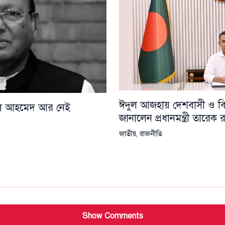
ঈদুল আজহায় দেশবাসী ও বিশ্
য়েল আহমেদ আর নেই
জানালেন প্রধানমন্ত্রী তারেক
জাতীয়
,
রাজনীতি
Show Comments