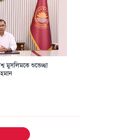
ব মুসলিমকে শুভেচ্ছা
 রহমান