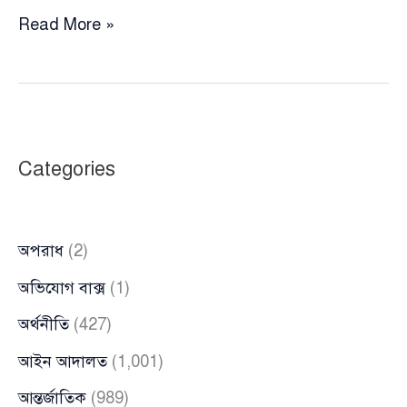
“আমাকে
Read More »
ফাঁসানোর
জন্য
একটি
হত্যা
মামলাই
Categories
যথেষ্ট”
—
আদালতে
অপরাধ
(2)
ফারজানা
রুপা
অভিযোগ বাক্স
(1)
অর্থনীতি
(427)
আইন আদালত
(1,001)
আন্তর্জাতিক
(989)