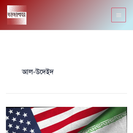
Skip
to
content
আল-উদেইদ