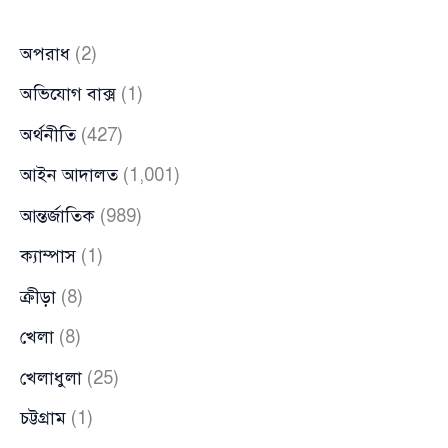
হয়েছে
অপরাধ
(2)
তেল
আবিব:
অভিযোগ বাক্স
(1)
ইরান
অর্থনীতি
(427)
আইন আদালত
(1,001)
আন্তর্জাতিক
(989)
ক্যাম্পাস
(1)
ক্রীড়া
(8)
খেলা
(8)
খেলাধুলা
(25)
চট্টগ্রাম
(1)