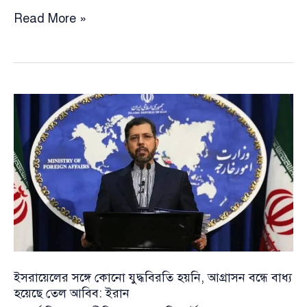
যুক্তরাষ্ট্রের
Read More »
কাছে
হামলার
ক্ষতিপূরন
চাইলো
ইরান,
চলছে
জাতিসংঘের
কাছে
অভিযোগ
দায়েরের
প্রস্তুতি
ইসরায়েলের সঙ্গে কোনো যুদ্ধবিরতি হয়নি, আগ্রাসন বন্ধে বাধ্য
হয়েছে তেল আবিব: ইরান