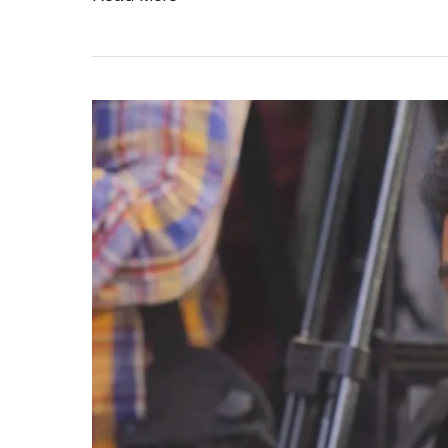
আসিফের
ব্যাগে
গুলি-
ভর্তি
ম্যাগাজিন,
প্রশ্নের
মুখে
নিরাপত্তা
ও
গণমাধ্যমের
ভূমিকা
(ভিডিও
সহ)