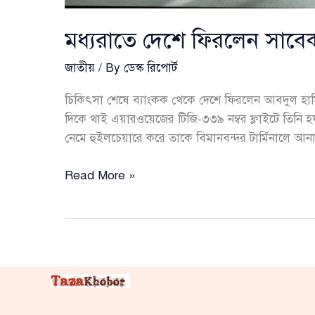
মধ্যরাতে দেশে ফিরলেন সাবেক 
জাতীয়
/ By
ডেস্ক রিপোর্ট
চিকিৎসা শেষে ব্যাংকক থেকে দেশে ফিরলেন আবদুল হা
দিকে থাই এয়ারওয়েজের টিজি-৩৩৯ নম্বর ফ্লাইটে তিনি হ
নেমে হুইলচেয়ারে করে তাকে বিমানবন্দর টার্মিনালে আন
মধ্যরাতে
Read More »
দেশে
ফিরলেন
সাবেক
রাষ্ট্রপতি
আবদুল
হামিদ