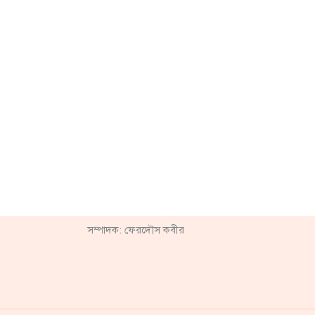
সম্পাদক: ফেরদৌস কবীর