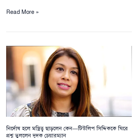
সামনে
Read More »
ভুয়া
সমন্বয়কের
নতুন
হুমকি,
সতর্ক
করলেন
দুদক
চেয়ারম্যান
নির্দোষ হলে মন্ত্রিত্ব ছাড়লেন কেন—টিউলিপ সিদ্দিককে ঘিরে
প্রশ্ন তুললেন দুদক চেয়ারম্যান