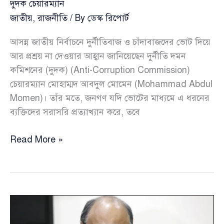
দুদক চেয়ারম্যান
জাতীয়
,
রাজনীতি
/ By
ডেস্ক রিপোর্ট
আসন্ন জাতীয় নির্বাচনে দুর্নীতিবাজ ও চাঁদাবাজদের ভোট দিয়ে
আর প্রশ্রয় না দেওয়ার আহ্বান জানিয়েছেন দুর্নীতি দমন
কমিশনের (দুদক) (Anti-Corruption Commission)
চেয়ারম্যান মোহাম্মদ আবদুল মোমেন (Mohammad Abdul
Momen)। তাঁর মতে, জনগণ যদি ভোটের মাধ্যমে এ ধরনের
ব্যক্তিদের সরাসরি প্রত্যাখ্যান করে, তবে
নির্বাচনে
Read More »
দুর্নীতিবাজ-
চাঁদাবাজদের
বর্জনের
আহ্বান
জানালেন
দুদক