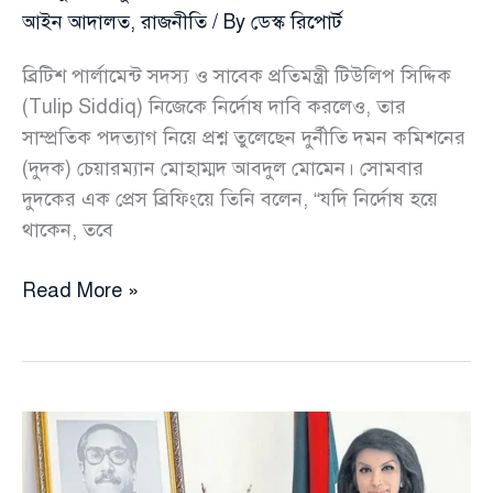
আইন আদালত
,
রাজনীতি
/ By
ডেস্ক রিপোর্ট
ব্রিটিশ পার্লামেন্ট সদস্য ও সাবেক প্রতিমন্ত্রী টিউলিপ সিদ্দিক
(Tulip Siddiq) নিজেকে নির্দোষ দাবি করলেও, তার
সাম্প্রতিক পদত্যাগ নিয়ে প্রশ্ন তুলেছেন দুর্নীতি দমন কমিশনের
(দুদক) চেয়ারম্যান মোহাম্মদ আবদুল মোমেন। সোমবার
দুদকের এক প্রেস ব্রিফিংয়ে তিনি বলেন, “যদি নির্দোষ হয়ে
থাকেন, তবে
নির্দোষ
Read More »
হলে
মন্ত্রিত্ব
ছাড়লেন
কেন
—
টিউলিপ