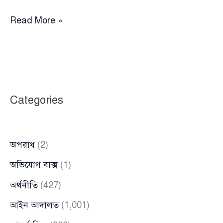
২
Read More »
হাজার
কোটি
টাকা
পাচার:
সাবেক
Categories
হাইকমিশনার
মুনা
তাসনিম
অপরাধ
(2)
ও
স্বামীর
অভিযোগ বাক্স
(1)
বিরুদ্ধে
অর্থনীতি
(427)
দুদকের
অনুসন্ধান
আইন আদালত
(1,001)
শুরু