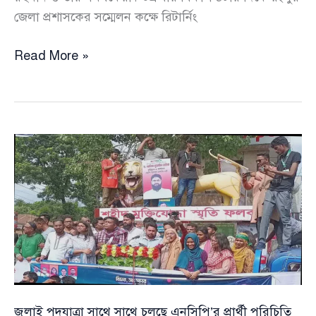
জেলা প্রশাসকের সম্মেলন কক্ষে রিটার্নিং
রংপুর-৪:
Read More »
মনোনয়ন
যাচাইয়ের
সময়
এনসিপি’র
আখতার
ও
জাপা
প্রার্থীর
প্রকাশ্য
বাগ্‌বিতণ্ডা
জুলাই পদযাত্রা সাথে সাথে চলছে এনসিপি’র প্রার্থী পরিচিতি