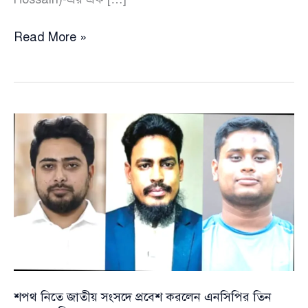
কৃষক
Read More »
ও
ফ্যামেলি
কার্ডে
ধাপে
ধাপে
অর্থনীতির
ভিত
মজবুত
হবে:
প্রধানমন্ত্রী
তারেক
রহমান
শপথ নিতে জাতীয় সংসদে প্রবেশ করলেন এনসিপির তিন