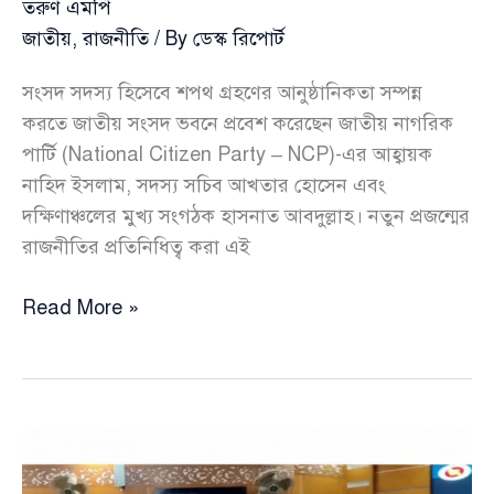
তরুণ এমপি
জাতীয়
,
রাজনীতি
/ By
ডেস্ক রিপোর্ট
সংসদ সদস্য হিসেবে শপথ গ্রহণের আনুষ্ঠানিকতা সম্পন্ন
করতে জাতীয় সংসদ ভবনে প্রবেশ করেছেন জাতীয় নাগরিক
পার্টি (National Citizen Party – NCP)-এর আহ্বায়ক
নাহিদ ইসলাম, সদস্য সচিব আখতার হোসেন এবং
দক্ষিণাঞ্চলের মুখ্য সংগঠক হাসনাত আবদুল্লাহ। নতুন প্রজন্মের
রাজনীতির প্রতিনিধিত্ব করা এই
শপথ
Read More »
নিতে
জাতীয়
সংসদে
প্রবেশ
করলেন
এনসিপির