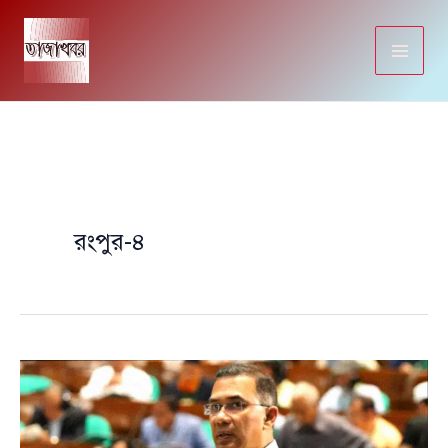
Skip
to
content
রংপুর-৪