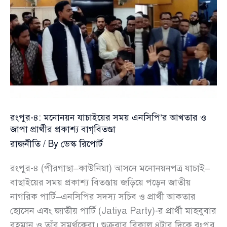
তিন
তরুণ
এমপি
রংপুর-৪: মনোনয়ন যাচাইয়ের সময় এনসিপি’র আখতার ও
জাপা প্রার্থীর প্রকাশ্য বাগ্‌বিতণ্ডা
রাজনীতি
/ By
ডেস্ক রিপোর্ট
রংপুর-৪ (পীরগাছা–কাউনিয়া) আসনে মনোনয়নপত্র যাচাই–
বাছাইয়ের সময় প্রকাশ্য বিতণ্ডায় জড়িয়ে পড়েন জাতীয়
নাগরিক পার্টি–এনসিপির সদস্য সচিব ও প্রার্থী আকতার
হোসেন এবং জাতীয় পার্টি (Jatiya Party)-র প্রার্থী মাহবুবার
রহমান ও তাঁর সমর্থকেরা। শুক্রবার বিকাল ৪টার দিকে রংপুর