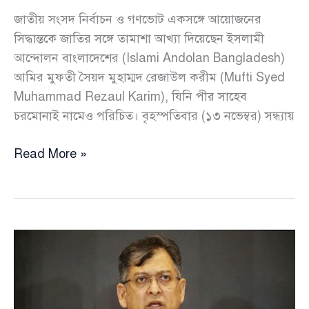
জাতীয় সংসদ নির্বাচন ও গণভোট একসঙ্গে আয়োজনের
সিদ্ধান্তকে জাতির সঙ্গে তামাশা আখ্যা দিয়েছেন ইসলামী
আন্দোলন বাংলাদেশের (Islami Andolan Bangladesh)
আমির মুফতী সৈয়দ মুহাম্মদ রেজাউল করীম (Mufti Syed
Muhammad Rezaul Karim), যিনি পীর সাহেব
চরমোনাই নামেও পরিচিত। বৃহস্পতিবার (১৩ নভেম্বর) সন্ধ্যায়
“একই
Read More »
দিনে
নির্বাচন
ও
গণভোট
জাতির
সঙ্গে
তামাশা”
—