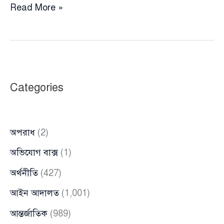
পিআর
Read More »
পদ্ধতিতে
এমপি
চেনা
যাবে
না,
Categories
এটি
বাংলাদেশের
জন্য
অপরাধ
(2)
প্রযোজ্য
নয়:
অভিযোগ বাক্স
(1)
সালাহউদ্দিন
অর্থনীতি
(427)
আইন আদালত
(1,001)
আন্তর্জাতিক
(989)