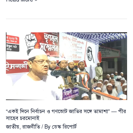
জামায়াত
আমীর
আর
রাতে
তারেক
রহমান
জাতির
উদ্দেশে
ভাষণ
দেবেন
“একই দিনে নির্বাচন ও গণভোট জাতির সঙ্গে তামাশা” — পীর
সাহেব চরমোনাই
জাতীয়
,
রাজনীতি
/ By
ডেস্ক রিপোর্ট