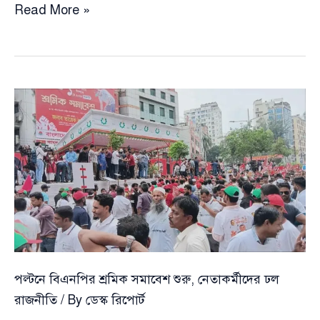
শ্রমিকের
Read More »
কল্যাণেই
দেশের
উন্নতি
—
শ্রমিক
দিবসে
তারেক
রহমানের
বার্তা
পল্টনে বিএনপির শ্রমিক সমাবেশ শুরু, নেতাকর্মীদের ঢল
রাজনীতি
/ By
ডেস্ক রিপোর্ট