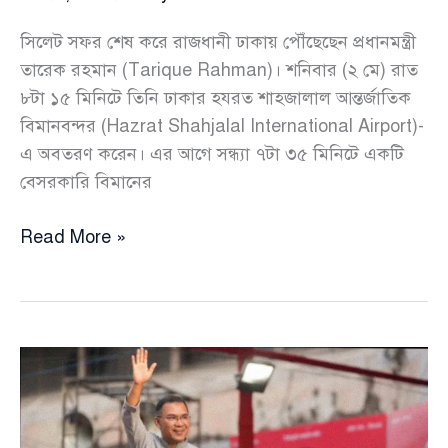
সিলেট সফর শেষ করে রাজধানী ঢাকায় পৌঁছেছেন প্রধানমন্ত্রী
তারেক রহমান (Tarique Rahman)। শনিবার (২ মে) রাত
৮টা ১৫ মিনিটে তিনি ঢাকার হযরত শাহজালাল আন্তর্জাতিক
বিমানবন্দর (Hazrat Shahjalal International Airport)-
এ অবতরণ করেন। এর আগে সন্ধ্যা ৭টা ৩৫ মিনিটে একটি
বেসরকারি বিমানের
সিলেট
Read More »
সফর
শেষে
ঢাকায়
ফিরলেন
প্রধানমন্ত্রী
তারেক
রহমান