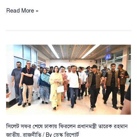
রাঙামাটিতে
Read More »
ছাত্রদলের
কমিটি
ঘিরে
ক্ষোভ,
সড়কে
অগ্নিসংযোগ
ও
অবরোধে
উত্তাল
নেতাকর্মীরা
সিলেট সফর শেষে ঢাকায় ফিরলেন প্রধানমন্ত্রী তারেক রহমান
জাতীয়
,
রাজনীতি
/ By
ডেস্ক রিপোর্ট