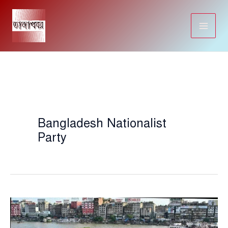
Skip
to
content
Bangladesh Nationalist
Party