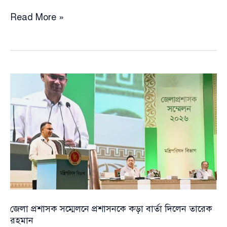
সংরক্ষিত
Read More »
নারী
এমপিদের
ভূমিকা
নিয়ে
উচ্চ
প্রত্যাশা,
যা
বললেন
মির্জা
ফখরুল
জেলা প্রশাসক সম্মেলনে প্রশাসনকে কড়া বার্তা দিলেন তারেক
রহমান