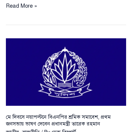
সংরক্ষিত
Read More »
নারী
আসনে
ধন-
সম্পদের
প্রাধান্য,
নির্বাচিতদের
৬৫
শতাংশ
কোটিপতি
মে দিবসে নয়াপল্টনে বিএনপির শ্রমিক সমাবেশ, প্রথম
জনসভায় ভাষণ দেবেন প্রধানমন্ত্রী তারেক রহমান