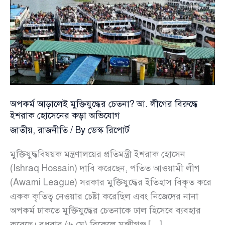
অপকর্ম আড়ালেই মুক্তিযুদ্ধের চেতনা? আ. লীগের বিরুদ্ধে
ইশরাক হোসেনের কড়া অভিযোগ
জাতীয়
,
রাজনীতি
/ By
ডেস্ক রিপোর্ট
মুক্তিযুদ্ধবিষয়ক মন্ত্রণালয়ের প্রতিমন্ত্রী ইশরাক হোসেন
(Ishraq Hossain) দাবি করেছেন, পতিত আওয়ামী লীগ
(Awami League) সরকার মুক্তিযুদ্ধের ইতিহাস বিকৃত করে
একক কৃতিত্ব নেওয়ার চেষ্টা করেছিল এবং নিজেদের নানা
অপকর্ম ঢাকতে মুক্তিযুদ্ধের চেতনাকে ঢাল হিসেবে ব্যবহার
করেছে। বুধবার (৬ মে) বিকেলে মুন্সীগঞ্জ […]