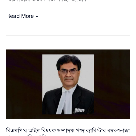
বাড়াবাড়ি
Read More »
বাড়লে
মুখ
ফসকে
বেরিয়ে
আসে
‘তোরা
রা’জা’\কা’\র’:
সংসদে
স্বাস্থ্যমন্ত্রীর
তির্যক
বার্তা
বিএনপি’র আইন বিষয়ক সম্পাদক পদে ব্যারিস্টার বদরুদ্দোজা