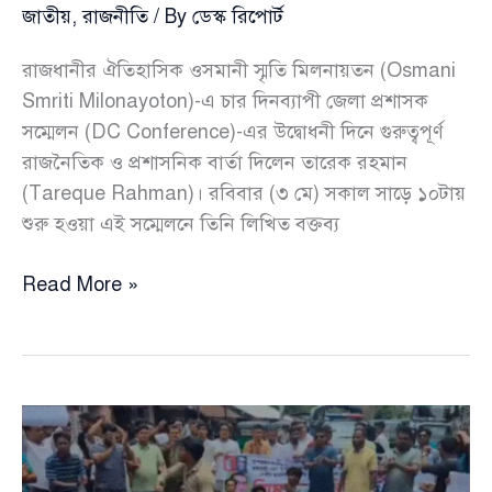
জাতীয়
,
রাজনীতি
/ By
ডেস্ক রিপোর্ট
রাজধানীর ঐতিহাসিক ওসমানী স্মৃতি মিলনায়তন (Osmani
Smriti Milonayoton)-এ চার দিনব্যাপী জেলা প্রশাসক
সম্মেলন (DC Conference)-এর উদ্বোধনী দিনে গুরুত্বপূর্ণ
রাজনৈতিক ও প্রশাসনিক বার্তা দিলেন তারেক রহমান
(Tareque Rahman)। রবিবার (৩ মে) সকাল সাড়ে ১০টায়
শুরু হওয়া এই সম্মেলনে তিনি লিখিত বক্তব্য
জেলা
Read More »
প্রশাসক
সম্মেলনে
প্রশাসনকে
কড়া
বার্তা
দিলেন