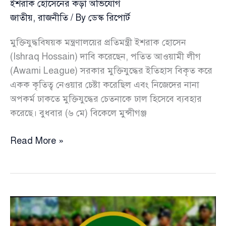
ইশরাক হোসেনের কড়া অভিযোগ
জাতীয়
,
রাজনীতি
/ By
ডেস্ক রিপোর্ট
মুক্তিযুদ্ধবিষয়ক মন্ত্রণালয়ের প্রতিমন্ত্রী ইশরাক হোসেন
(Ishraq Hossain) দাবি করেছেন, পতিত আওয়ামী লীগ
(Awami League) সরকার মুক্তিযুদ্ধের ইতিহাস বিকৃত করে
একক কৃতিত্ব নেওয়ার চেষ্টা করেছিল এবং নিজেদের নানা
অপকর্ম ঢাকতে মুক্তিযুদ্ধের চেতনাকে ঢাল হিসেবে ব্যবহার
করেছে। বুধবার (৬ মে) বিকেলে মুন্সীগঞ্জ
অপকর্ম
Read More »
আড়ালেই
মুক্তিযুদ্ধের
চেতনা?
আ.
লীগের
বিরুদ্ধে