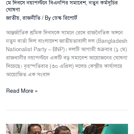
মে দিবসে নয়াপল্টনে বিএনপির সমাবেশ, নতুন কর্মসূচির
ঘোষণা
জাতীয়
,
রাজনীতি
/ By
ডেস্ক রিপোর্ট
আন্তর্জাতিক শ্রমিক দিবসকে সামনে রেখে রাজনৈতিক অঙ্গনে
নতুন বার্তা দিল বাংলাদেশ জাতীয়তাবাদী দল (Bangladesh
Nationalist Party – BNP)। দলটি আগামী শুক্রবার (১ মে)
রাজধানীর নয়াপল্টনে একটি বড় সমাবেশ আয়োজনের ঘোষণা
দিয়েছে। বৃহস্পতিবার (৩০ এপ্রিল) দলের কেন্দ্রীয় কার্যালয়ে
আয়োজিত এক সংবাদ
মে
Read More »
দিবসে
নয়াপল্টনে
বিএনপির
সমাবেশ,
নতুন