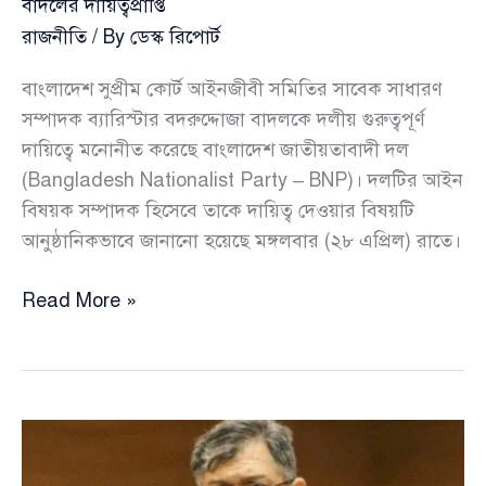
বাদলের দায়িত্বপ্রাপ্তি
রাজনীতি
/ By
ডেস্ক রিপোর্ট
বাংলাদেশ সুপ্রীম কোর্ট আইনজীবী সমিতির সাবেক সাধারণ
সম্পাদক ব্যারিস্টার বদরুদ্দোজা বাদলকে দলীয় গুরুত্বপূর্ণ
দায়িত্বে মনোনীত করেছে বাংলাদেশ জাতীয়তাবাদী দল
(Bangladesh Nationalist Party – BNP)। দলটির আইন
বিষয়ক সম্পাদক হিসেবে তাকে দায়িত্ব দেওয়ার বিষয়টি
আনুষ্ঠানিকভাবে জানানো হয়েছে মঙ্গলবার (২৮ এপ্রিল) রাতে।
বিএনপি’র
Read More »
আইন
বিষয়ক
সম্পাদক
পদে
ব্যারিস্টার
বদরুদ্দোজা