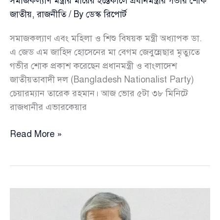
সমাজকল্যাণ মন্ত্রীর মায়ের ইন্তেকালে প্রধানমন্ত্রীর গভীর শোক
জাতীয়
,
রাজনীতি
/ By
ডেস্ক রিপোর্ট
সমাজকল্যাণ এবং মহিলা ও শিশু বিষয়ক মন্ত্রী অধ্যাপক ডা.
এ জেড এম জাহিদ হোসেনের মা বেগম জেবুন্নেছার মৃত্যুতে
গভীর শোক প্রকাশ করেছেন প্রধানমন্ত্রী ও বাংলাদেশ
জাতীয়তাবাদী দল (Bangladesh Nationalist Party)
চেয়ারম্যান তারেক রহমান। আজ ভোর ৫টা ৩৮ মিনিটে
রাজধানীর এভারকেয়ার
সমাজকল্যাণ
Read More »
মন্ত্রীর
মায়ের
ইন্তেকালে
প্রধানমন্ত্রীর
গভীর
শোক