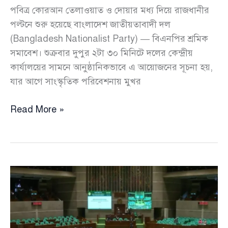
পবিত্র কোরআন তেলাওয়াত ও দোয়ার মধ্য দিয়ে রাজধানীর
পল্টনে শুরু হয়েছে বাংলাদেশ জাতীয়তাবাদী দল
(Bangladesh Nationalist Party) — বিএনপির শ্রমিক
সমাবেশ। শুক্রবার দুপুর ২টা ৩০ মিনিটে দলের কেন্দ্রীয়
কার্যালয়ের সামনে আনুষ্ঠানিকভাবে এ আয়োজনের সূচনা হয়,
যার আগে সাংস্কৃতিক পরিবেশনায় মুখর
পল্টনে
Read More »
বিএনপির
শ্রমিক
সমাবেশ
শুরু,
নেতাকর্মীদের
ঢল