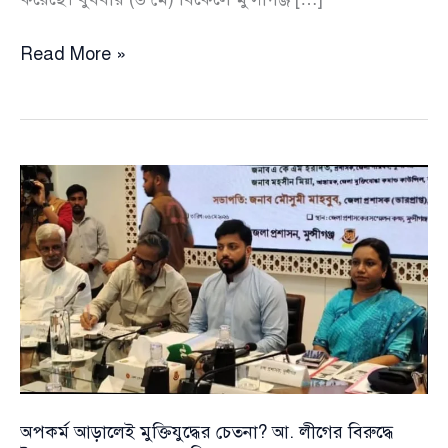
অপকর্ম
Read More »
আড়ালেই
মুক্তিযুদ্ধের
চেতনা?
আ.
লীগের
বিরুদ্ধে
ইশরাক
হোসেনের
কড়া
অভিযোগ
অপকর্ম আড়ালেই মুক্তিযুদ্ধের চেতনা? আ. লীগের বিরুদ্ধে