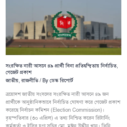
অবৈতনিক
শিক্ষার
ঘোষণা
প্রধানমন্ত্রীর
সংরক্ষিত নারী আসনে ৪৯ প্রার্থী বিনা প্রতিদ্বন্দ্বিতায় নির্বাচিত,
গেজেট প্রকাশ
জাতীয়
,
রাজনীতি
/ By
ডেস্ক রিপোর্ট
ত্রয়োদশ জাতীয় সংসদের সংরক্ষিত নারী আসনে ৪৯ জন
প্রার্থীকে আনুষ্ঠানিকভাবে নির্বাচিত ঘোষণা করে গেজেট প্রকাশ
করেছে নির্বাচন কমিশন (Election Commission)।
বৃহস্পতিবার (৩০ এপ্রিল) এ তথ্য নিশ্চিত করেন রিটার্নিং
কর্মকর্তা ও ইসির যুগ্ম সচিব মো. মঈন উদ্দীন খান। তিনি