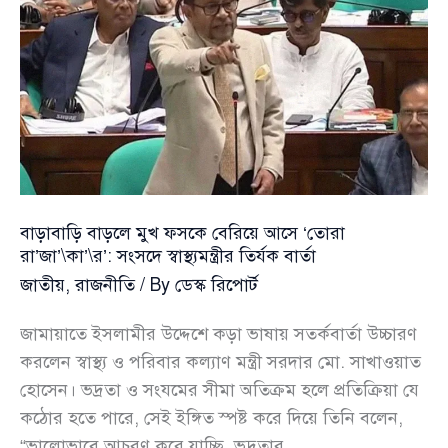
কর্মসূচির
ঘোষণা
বাড়াবাড়ি বাড়লে মুখ ফসকে বেরিয়ে আসে ‘তোরা
রা’জা’\কা’\র’: সংসদে স্বাস্থ্যমন্ত্রীর তির্যক বার্তা
জাতীয়
,
রাজনীতি
/ By
ডেস্ক রিপোর্ট
জামায়াতে ইসলামীর উদ্দেশে কড়া ভাষায় সতর্কবার্তা উচ্চারণ
করলেন স্বাস্থ্য ও পরিবার কল্যাণ মন্ত্রী সরদার মো. সাখাওয়াত
হোসেন। ভদ্রতা ও সংযমের সীমা অতিক্রম হলে প্রতিক্রিয়া যে
কঠোর হতে পারে, সেই ইঙ্গিত স্পষ্ট করে দিয়ে তিনি বলেন,
“ভালোভাবে আচরণ করে যাচ্ছি, ভদ্রতার