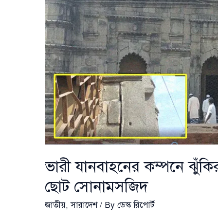
ভারী যানবাহনের কম্পনে ঝুঁক
ছোট সোনামসজিদ
জাতীয়
,
সারাদেশ
/ By
ডেস্ক রিপোর্ট