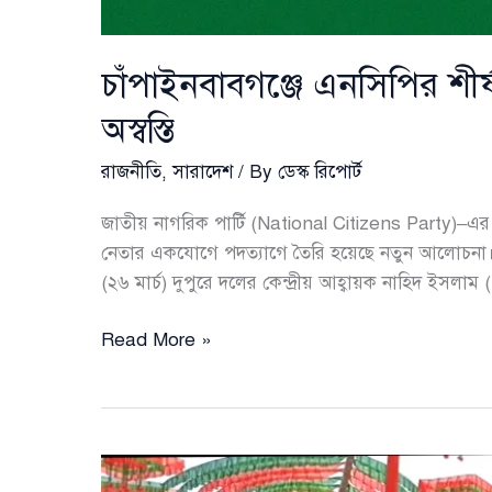
চাঁপাইনবাবগঞ্জে এনসিপির শী
অস্বস্তি
রাজনীতি
,
সারাদেশ
/ By
ডেস্ক রিপোর্ট
জাতীয় নাগরিক পার্টি (National Citizens Party)–এর 
নেতার একযোগে পদত্যাগে তৈরি হয়েছে নতুন আলোচনা।
(২৬ মার্চ) দুপুরে দলের কেন্দ্রীয় আহ্বায়ক নাহিদ ইসলা
চাঁপাইনবাবগঞ্জে
Read More »
এনসিপির
শীর্ষ
৮
নেতার
একযোগে