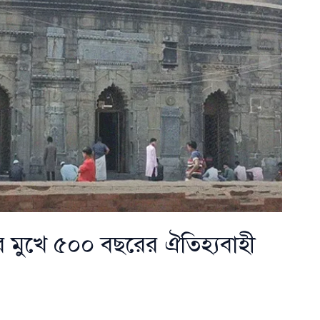
ির মুখে ৫০০ বছরের ঐতিহ্যবাহী