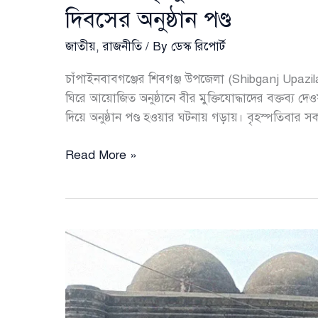
দিবসের অনুষ্ঠান পণ্ড
জাতীয়
,
রাজনীতি
/ By
ডেস্ক রিপোর্ট
চাঁপাইনবাবগঞ্জের শিবগঞ্জ উপজেলা (Shibganj Upazi
ঘিরে আয়োজিত অনুষ্ঠানে বীর মুক্তিযোদ্ধাদের বক্তব্য দেও
দিয়ে অনুষ্ঠান পণ্ড হওয়ার ঘটনায় গড়ায়। বৃহস্পতিবার
বিএনপিপন্থী
Read More »
মুক্তিযোদ্ধাকে
বক্তব্যে
বাধা,
শিবগঞ্জে
স্বাধীনতা
দিবসের
অনুষ্ঠান
পণ্ড