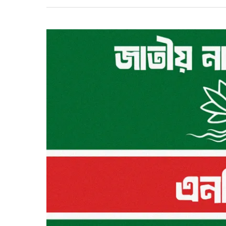
ঝরল
১৩
প্রাণ,
দেশজুড়ে
দুর্ঘটনার
মর্মান্তিক
চিত্র