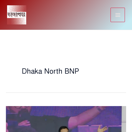
Skip
to
content
Dhaka North BNP