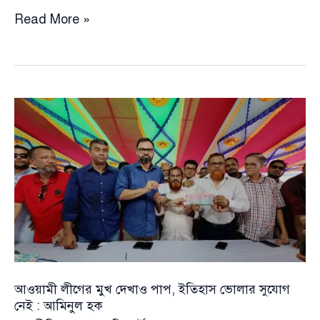
জান্নাতের
Read More »
টিকিট
বিক্রিকারী
জামায়াতের
কথা
বিশ্বাস
করলে
ইমান
নষ্ট
হয়ে
যাবে:
আমিনুল
হক
আওয়ামী লীগের মুখ দেখাও পাপ, ইতিহাস ভোলার সুযোগ
নেই : আমিনুল হক