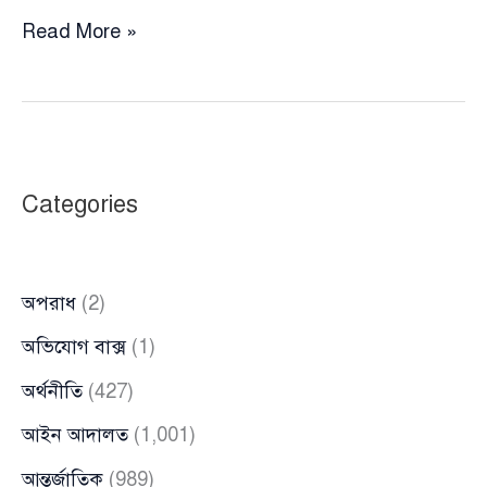
দেশে-
Read More »
বিদেশে
ভোট
অধিকার
বঞ্চিত
করতে
Categories
ষড়যন্ত্র
চলছে:
মির্জা
অপরাধ
(2)
ফখরুল
অভিযোগ বাক্স
(1)
অর্থনীতি
(427)
আইন আদালত
(1,001)
আন্তর্জাতিক
(989)