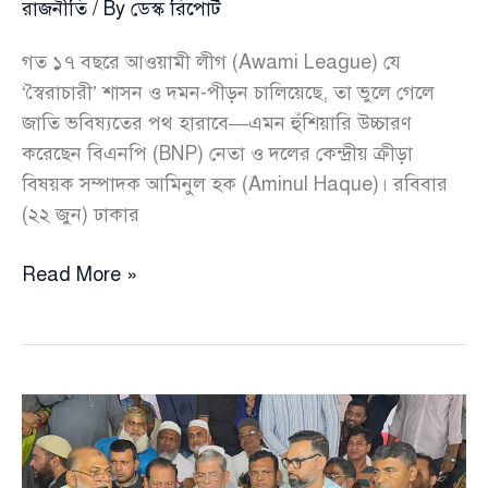
রাজনীতি
/ By
ডেস্ক রিপোর্ট
গত ১৭ বছরে ‌আওয়ামী লীগ (Awami League) যে
‘স্বৈরাচারী’ শাসন ও দমন-পীড়ন চালিয়েছে, তা ভুলে গেলে
জাতি ভবিষ্যতের পথ হারাবে—এমন হুঁশিয়ারি উচ্চারণ
করেছেন ‌বিএনপি (BNP) নেতা ও দলের কেন্দ্রীয় ক্রীড়া
বিষয়ক সম্পাদক ‌আমিনুল হক (Aminul Haque)। রবিবার
(২২ জুন) ঢাকার
আওয়ামী
Read More »
লীগের
মুখ
দেখাও
পাপ,
ইতিহাস
ভোলার
সুযোগ