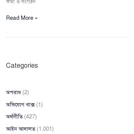
কর্মী ও সংগঠন
কুমিল্লায়
Read More »
হিন্দু
নারী
ধর্ষণের
অভিযোগ
,
Categories
চলছে
বিএনপির
নামে
অপরাধ
(2)
জামায়াত-
শিবিরের
অভিযোগ বাক্স
(1)
গুজব
অর্থনীতি
(427)
ছড়ানো
আইন আদালত
(1,001)