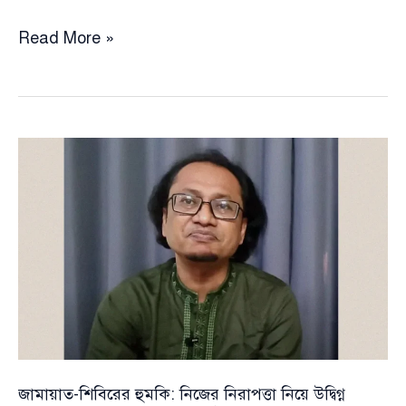
সহানুভূতির
Read More »
রাজনীতি:
শেখ
হাসিনা
ও
জামায়াতের
দক্ষতার
সামনে
বিএনপির
ব্যর্থতা
জামায়াত-শিবিরের হুমকি: নিজের নিরাপত্তা নিয়ে উদ্বিগ্ন