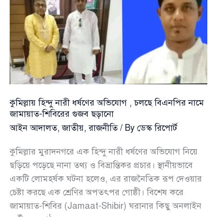
উদ্বিগ্ন
রাজনৈতিক
বিশ্লেষক
ডা.
জাহেদ
উর
রহমান
কুমিল্লায় হিন্দু নারী ধর্ষণের অভিযোগ , চলছে বিএনপির নামে
জামায়াত-শিবিরের গুজব ছড়ানো
আইন আদালত
,
জাতীয়
,
রাজনীতি
/ By
ডেস্ক রিপোর্ট
কুমিল্লার মুরাদনগরে এক হিন্দু নারী ধর্ষণের অভিযোগ নিয়ে
ছড়িয়ে পড়েছে নানা তথ্য ও বিভ্রান্তিকর প্রচার। স্থানীয়ভাবে
একটি লোমহর্ষক ঘটনা হলেও, এর রাজনৈতিক রূপ দেওয়ার
চেষ্টা করছে এক শ্রেণির অপতৎপর গোষ্ঠী। বিশেষ করে
জামায়াত-শিবির (Jamaat-Shibir) ঘরানার কিছু অনলাইন