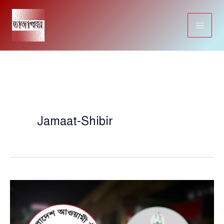
Skip
to
content
Jamaat-Shibir