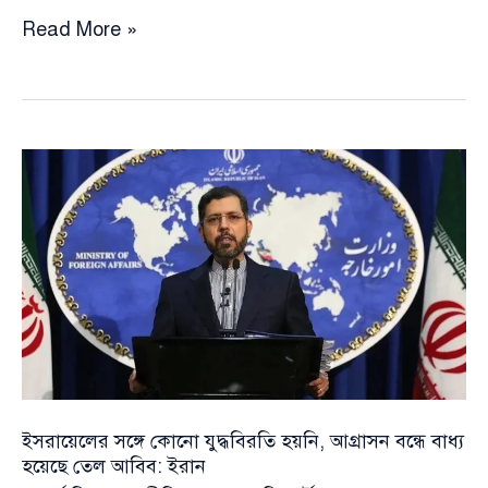
যুক্তরাষ্ট্রের
Read More »
কাছে
হামলার
ক্ষতিপূরন
চাইলো
ইরান,
চলছে
জাতিসংঘের
কাছে
অভিযোগ
দায়েরের
প্রস্তুতি
ইসরায়েলের সঙ্গে কোনো যুদ্ধবিরতি হয়নি, আগ্রাসন বন্ধে বাধ্য
হয়েছে তেল আবিব: ইরান