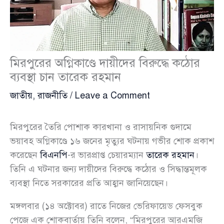
মিরপুরের অগ্নিকাণ্ডে দায়ীদের বিরুদ্ধে কঠোর
ব্যবস্থা চান তারেক রহমান
জাতীয়
,
রাজনীতি
/
Leave a Comment
মিরপুরের তৈরি পোশাক কারখানা ও রাসায়নিক গুদামে
ভয়াবহ অগ্নিকাণ্ডে ১৬ জনের মৃত্যুর ঘটনায় গভীর শোক প্রকাশ
করেছেন
বিএনপি
-র ভারপ্রাপ্ত চেয়ারম্যান
তারেক রহমান
।
তিনি এ ঘটনার জন্য দায়ীদের বিরুদ্ধে কঠোর ও সিদ্ধান্তমূলক
ব্যবস্থা নিতে সরকারের প্রতি আহ্বান জানিয়েছেন।
মঙ্গলবার (১৪ অক্টোবর) রাতে নিজের ভেরিফায়েড ফেসবুক
পেজে এক শোকবার্তায় তিনি বলেন, “মিরপুরের আরএমজি