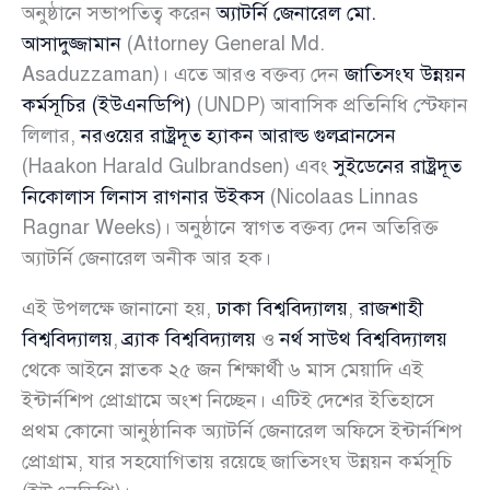
অনুষ্ঠানে সভাপতিত্ব করেন
অ্যাটর্নি জেনারেল মো.
আসাদুজ্জামান
(Attorney General Md.
Asaduzzaman)। এতে আরও বক্তব্য দেন
জাতিসংঘ উন্নয়ন
কর্মসূচির (ইউএনডিপি)
(UNDP) আবাসিক প্রতিনিধি স্টেফান
লিলার,
নরওয়ের রাষ্ট্রদূত হ্যাকন আরাল্ড গুলব্রানসেন
(Haakon Harald Gulbrandsen) এবং
সুইডেনের রাষ্ট্রদূত
নিকোলাস লিনাস রাগনার উইকস
(Nicolaas Linnas
Ragnar Weeks)। অনুষ্ঠানে স্বাগত বক্তব্য দেন অতিরিক্ত
অ্যাটর্নি জেনারেল অনীক আর হক।
এই উপলক্ষে জানানো হয়,
ঢাকা বিশ্ববিদ্যালয়
,
রাজশাহী
বিশ্ববিদ্যালয়
,
ব্র্যাক বিশ্ববিদ্যালয়
ও
নর্থ সাউথ বিশ্ববিদ্যালয়
থেকে আইনে স্নাতক ২৫ জন শিক্ষার্থী ৬ মাস মেয়াদি এই
ইন্টার্নশিপ প্রোগ্রামে অংশ নিচ্ছেন। এটিই দেশের ইতিহাসে
প্রথম কোনো আনুষ্ঠানিক অ্যাটর্নি জেনারেল অফিসে ইন্টার্নশিপ
প্রোগ্রাম, যার সহযোগিতায় রয়েছে জাতিসংঘ উন্নয়ন কর্মসূচি