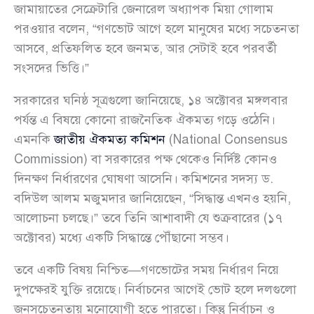
জামায়াতের সেক্রেটারি জেনারেল অধ্যাপক মিয়া গোলাম
পরওয়ার বলেন, “গণভোট আগে হলে মানুষের মধ্যে সচেতনতা
আসবে, প্রতিফলিত হবে জনমত, আর সেটাই হবে পরবর্তী
সংসদের ভিত্তি।”
সরকারের ঘনিষ্ঠ সূত্রগুলো জানিয়েছে, ১৪ অক্টোবর মঙ্গলবার
পর্যন্ত এ বিষয়ে কোনো রাজনৈতিক ঐকমত্য গড়ে ওঠেনি।
এমনকি
জাতীয় ঐকমত্য কমিশন
(National Consensus
Commission) বা সরকারের পক্ষ থেকেও নির্দিষ্ট কোনও
দিনক্ষণ নির্ধারণের ঘোষণা আসেনি। কমিশনের সদস্য ড.
বদিউল আলম মজুমদার জানিয়েছেন, “সিদ্ধান্ত এখনও হয়নি,
আলোচনা চলছে।” তবে তিনি আশাবাদী যে শুক্রবারের (১৭
অক্টোবর) মধ্যে একটি সিদ্ধান্তে পৌঁছানো সম্ভব।
তবে একটি বিষয় নিশ্চিত—গণভোটের সময় নির্ধারণ নিয়ে
দুপক্ষেরই যুক্তি রয়েছে। নির্বাচনের আগেই ভোট হলে দলগুলো
জনসচেতনতায় মনোযোগী হতে পারতো। কিন্তু নির্বাচন ও