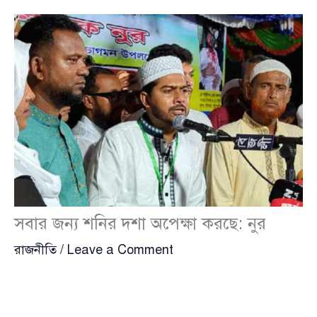
সবার জন্য শনির দশা অপেক্ষা করছে: নুর
রাজনীতি
/
Leave a Comment
গণ অধিকার পরিষদ
(Gono Odhikar Parishad)–এর
সভাপতি
নুরুল হক নুর
(Nurul Haque Nur) বলেছেন,