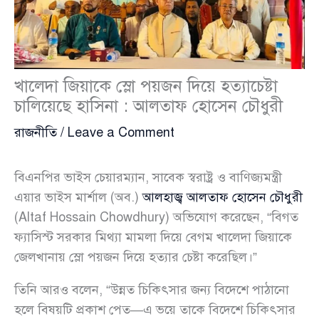
খালেদা জিয়াকে স্লো পয়জন দিয়ে হত্যাচেষ্টা
চালিয়েছে হাসিনা : আলতাফ হোসেন চৌধুরী
রাজনীতি
/
Leave a Comment
বিএনপির ভাইস চেয়ারম্যান, সাবেক স্বরাষ্ট্র ও বাণিজ্যমন্ত্রী
এয়ার ভাইস মার্শাল (অব.)
আলহাজ্ব আলতাফ হোসেন চৌধুরী
(Altaf Hossain Chowdhury) অভিযোগ করেছেন, “বিগত
ফ্যাসিস্ট সরকার মিথ্যা মামলা দিয়ে বেগম খালেদা জিয়াকে
জেলখানায় স্লো পয়জন দিয়ে হত্যার চেষ্টা করেছিল।”
তিনি আরও বলেন, “উন্নত চিকিৎসার জন্য বিদেশে পাঠানো
হলে বিষয়টি প্রকাশ পেত—এ ভয়ে তাকে বিদেশে চিকিৎসার