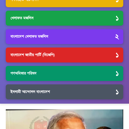
১
খেলাফত মজলিস
২
বাংলাদেশ খেলাফত মজলিস
১
বাংলাদেশ জাতীয় পার্টি (বিজেপি)
১
গণঅধিকার পরিষদ
১
ইসলামী আন্দোলন বাংলাদেশ