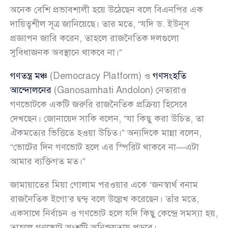
অনেক বেশি প্রভাবশালী হয়ে উঠেছেন বলে বিএনপির এক
দায়িত্বশীল সূত্র জানিয়েছে। তার মতে, “যদি ড. ইউনূস
প্রজ্ঞাপন জারি করেন, তাহলে রাজনৈতিক দলগুলো
সুবিধাজনক অবস্থানে থাকবে না।”
গণতন্ত্র মঞ্চ
(Democracy Platform) ও
গণসংহতি
আন্দোলনের
(Ganosamhati Andolon) নেতারাও
গণভোটকে একটি জরুরি রাজনৈতিক প্রক্রিয়া হিসেবে
দেখছেন। জোনায়েদ সাকি বলেন, “যা কিছু করা উচিত, তা
ঐকমত্যের ভিত্তিতে হওয়া উচিত।” অন্যদিকে মান্না বলেন,
“ভোটের দিন গণভোট হলে এর স্পিরিট থাকবে না—এটা
আমার ব্যক্তিগত মত।”
জামায়াতের মিয়া গোলাম পরওয়ার একে ‘জনস্বার্থ বনাম
রাজনৈতিক ইগো’র দ্বন্দ্ব বলে উল্লেখ করেছেন। তাঁর মতে,
একসাথে নির্বাচন ও গণভোট হলে যদি কিছু কেন্দ্রে সমস্যা হয়,
তাহলে গণভোট অংশটি অনিশ্চয়তায় পড়বে।