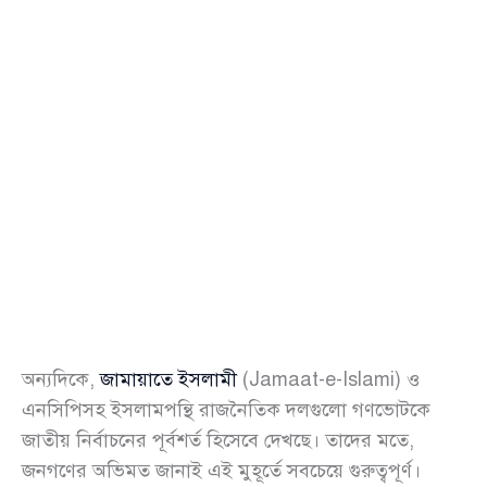
অন্যদিকে,
জামায়াতে ইসলামী
(Jamaat-e-Islami) ও
এনসিপিসহ ইসলামপন্থি রাজনৈতিক দলগুলো গণভোটকে
জাতীয় নির্বাচনের পূর্বশর্ত হিসেবে দেখছে। তাদের মতে,
জনগণের অভিমত জানাই এই মুহূর্তে সবচেয়ে গুরুত্বপূর্ণ।