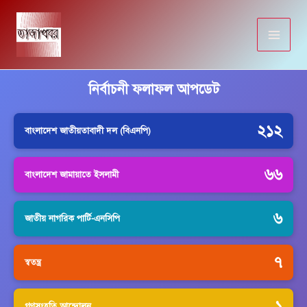
Skip
to
content
নির্বাচনী ফলাফল আপডেট
২১২
বাংলাদেশ জাতীয়তাবাদী দল (বিএনপি)
৬৬
বাংলাদেশ জামায়াতে ইসলামী
৬
জাতীয় নাগরিক পার্টি-এনসিপি
৭
স্বতন্ত্র
১
গণসংহতি আন্দোলন