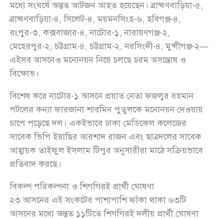
মধ্যে সংঘর্ষে অন্তত আটজন আহত হয়েছেন। ব্রাহ্মণবাড়িয়া-৫,
ব্রাহ্মণবাড়িয়া-৪, সিলেট-৪, ময়মনসিংহ-৬, হবিগঞ্জ-৪,
রংপুর-৩, কক্সবাজার-৪, নাটোর-১, নারায়ণগঞ্জ-২,
মেহেরপুর-২, চট্টগ্রাম-৪, চট্টগ্রাম-২, নরসিংদী-৪, মুন্সীগঞ্জ-২—
এইসব আসনেও মনোনয়ন নিয়ে চলছে চরম অসন্তোষ ও
বিক্ষোভ।
বিশেষ করে নাটোর-১ আসনে প্রয়াত নেতা ফজলুর রহমান
পটলের কন্যা ফারজানা শারমিন পুতুলকে মনোনয়ন দেওয়ায়
চাপে পড়েছে দল। একইভাবে ঢাকা মেডিকেল কলেজের
সাবেক ভিপি ইয়াছির আরশাদ রাজন এবং ছাত্রদলের সাবেক
আহ্বায়ক তাইফুল ইসলাম টিপুর অনুসারীরা মাঠে সক্রিয়ভাবে
প্রতিবাদ করছে।
বিকল্প পরিকল্পনা ও শিগগিরই প্রার্থী ঘোষণা
২৩ আসনের এই সংকটের পাশাপাশি ফাঁকা থাকা ৬৩টি
আসনের মধ্যে অন্তত ১১টিতে শিগগিরই দলীয় প্রার্থী ঘোষণা