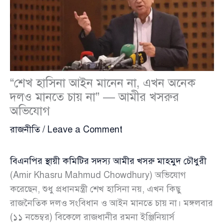
“শেখ হাসিনা আইন মানেন না, এখন অনেক
দলও মানতে চায় না” — আমীর খসরুর
অভিযোগ
রাজনীতি
/
Leave a Comment
বিএনপির স্থায়ী কমিটির সদস্য আমীর খসরু মাহমুদ চৌধুরী
(Amir Khasru Mahmud Chowdhury) অভিযোগ
করেছেন, শুধু প্রধানমন্ত্রী শেখ হাসিনা নয়, এখন কিছু
রাজনৈতিক দলও সংবিধান ও আইন মানতে চায় না। মঙ্গলবার
(১১ নভেম্বর) বিকেলে রাজধানীর রমনা ইঞ্জিনিয়ার্স