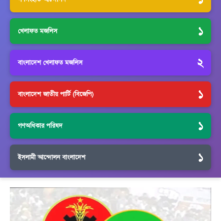
১
খেলাফত মজলিস
২
বাংলাদেশ খেলাফত মজলিস
১
বাংলাদেশ জাতীয় পার্টি (বিজেপি)
১
গণঅধিকার পরিষদ
১
ইসলামী আন্দোলন বাংলাদেশ