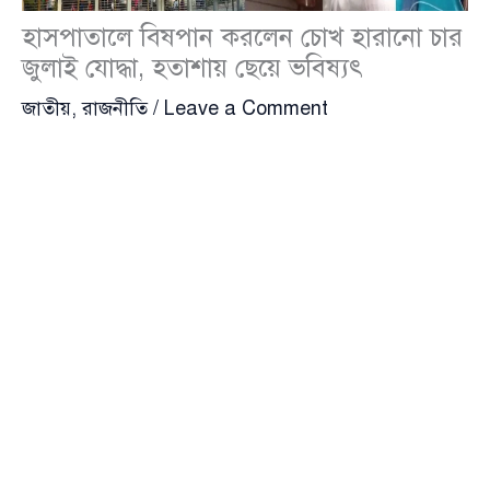
হাসপাতালে বিষপান করলেন চোখ হারানো চার
জুলাই যোদ্ধা, হতাশায় ছেয়ে ভবিষ্যৎ
জাতীয়
,
রাজনীতি
/
Leave a Comment
চোখ হারানোর যন্ত্রণার পাশাপাশি রাষ্ট্রীয় অবহেলা ও
পুনর্বাসনের অন্ধকার ভবিষ্যতের শঙ্কায় জাতীয় চক্ষুবিজ্ঞান
ইনস্টিটিউটে চিকিৎসাধীন অবস্থায় এক হৃদয়বিদারক ঘটনা
ঘটলো। রোববার (২৫ মে) দুপুরে সেখানে চিকিৎসাধীন থাকা
জুলাই গণআন্দোলনের চার আহত যোদ্ধা—শিমুল, মারুফ,
সাগর ও আখতার হোসেন (আবু তাহের)—সবার সামনেই
বিষপান করেন। ঘটনা ঘটার পরপরই তাদের শহীদ
সোহরাওয়ার্দী মেডিকেল কলেজ হাসপাতালে ভর্তি করা হয়।
চিকিৎসকরা জানিয়েছেন, তারা বর্তমানে শঙ্কামুক্ত।
ঘটনার সময় ইনস্টিটিউটে উপস্থিত ছিলেন
জুলাই শহীদ স্মৃতি