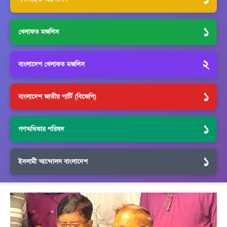
১
খেলাফত মজলিস
২
বাংলাদেশ খেলাফত মজলিস
১
বাংলাদেশ জাতীয় পার্টি (বিজেপি)
১
গণঅধিকার পরিষদ
১
ইসলামী আন্দোলন বাংলাদেশ