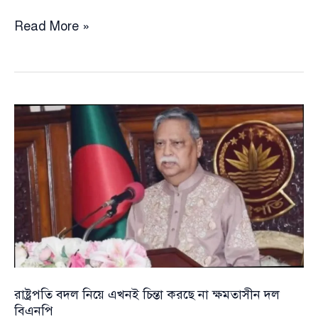
ত্রয়োদশ
Read More »
জাতীয়
সংসদের
প্রথম
অধিবেশন
আজ,
সংসদ
ভবনে
প্রবেশ
করছেন
নবনির্বাচিত
এমপিরা
রাষ্ট্রপতি বদল নিয়ে এখনই চিন্তা করছে না ক্ষমতাসীন দল
বিএনপি