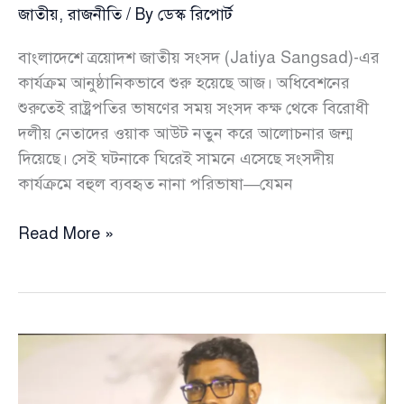
জাতীয়
,
রাজনীতি
/ By
ডেস্ক রিপোর্ট
বাংলাদেশে ত্রয়োদশ জাতীয় সংসদ (Jatiya Sangsad)-এর
কার্যক্রম আনুষ্ঠানিকভাবে শুরু হয়েছে আজ। অধিবেশনের
শুরুতেই রাষ্ট্রপতির ভাষণের সময় সংসদ কক্ষ থেকে বিরোধী
দলীয় নেতাদের ওয়াক আউট নতুন করে আলোচনার জন্ম
দিয়েছে। সেই ঘটনাকে ঘিরেই সামনে এসেছে সংসদীয়
কার্যক্রমে বহুল ব্যবহৃত নানা পরিভাষা—যেমন
প্রথম
Read More »
দিনেই
‘ওয়াক
আউট’
নিয়ে
আলোচনা,
সংসদের