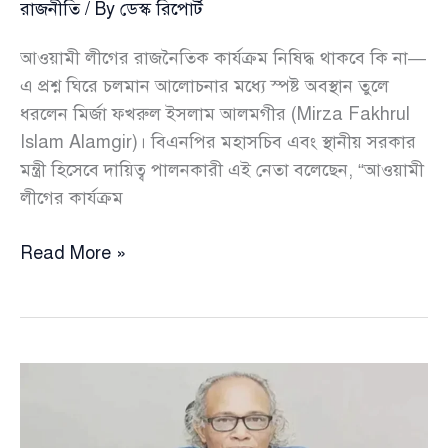
রাজনীতি
/ By
ডেস্ক রিপোর্ট
আওয়ামী লীগের রাজনৈতিক কার্যক্রম নিষিদ্ধ থাকবে কি না—
এ প্রশ্ন ঘিরে চলমান আলোচনার মধ্যে স্পষ্ট অবস্থান তুলে
ধরলেন মির্জা ফখরুল ইসলাম আলমগীর (Mirza Fakhrul
Islam Alamgir)। বিএনপির মহাসচিব এবং স্থানীয় সরকার
মন্ত্রী হিসেবে দায়িত্ব পালনকারী এই নেতা বলেছেন, “আওয়ামী
লীগের কার্যক্রম
আওয়ামী
Read More »
লীগের
কার্যক্রম
নিষিদ্ধই
থাকবে
—
রাজনৈতিক
বাস্তবতা