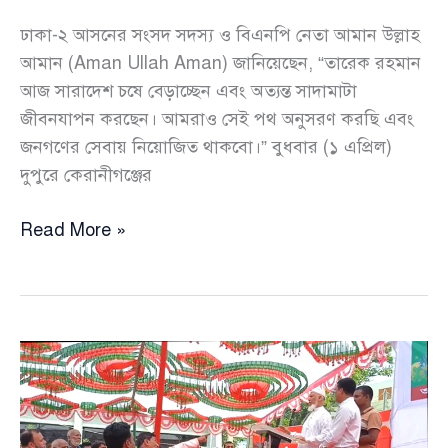
ঢাকা-২ আসনের সংসদ সদস্য ও বিএনপি নেতা আমান উল্লাহ
আমান (Aman Ullah Aman) জানিয়েছেন, “তারেক রহমান
আজ সারাদেশ চষে বেড়াচ্ছেন এবং অত্যন্ত সাদামাটা
জীবনযাপন করছেন। আমরাও সেই পথ অনুসরণ করছি এবং
জনগণের সেবায় নিয়োজিত থাকবো।” বুধবার (১ এপ্রিল)
দুপুরে কেরানীগঞ্জের
তারেক
Read More »
রহমানের
পথেই
এগোচ্ছি,
জনগণের
সেবাই
লক্ষ্য:
আমান