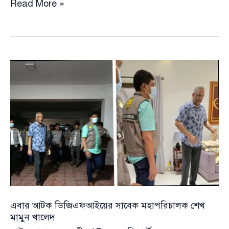
বিএনপিপন্থী
Read More »
মুক্তিযোদ্ধাকে
বক্তব্যে
বাধা,
শিবগঞ্জে
স্বাধীনতা
দিবসের
অনুষ্ঠান
পণ্ড
এবার আটক ডিজিএফআইয়ের সাবেক মহাপরিচালক শেখ
মামুন খালেদ