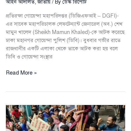
আইন আদালত
,
জাতীয়
/ By
ডেস্ক রিপোর্ট
প্রতিরক্ষা গোয়েন্দা মহাপরিদপ্তর (ডিজিএফআই – DGFI)-
এর সাবেক মহাপরিচালক লেফটেন্যান্ট জেনারেল (অব.) শেখ
মামুন খালেদ (Sheikh Mamun Khaled)-কে আটক করেছে
ঢাকা মহানগর গোয়েন্দা পুলিশ (ডিবি)। বুধবার গভীর রাতে
রাজধানীর একটি এলাকা থেকে তাকে আটক করা হয় বলে
ডিবি ও গোয়েন্দা সংস্থার
এবার
Read More »
আটক
ডিজিএফআইয়ের
সাবেক
মহাপরিচালক
শেখ
মামুন
খালেদ