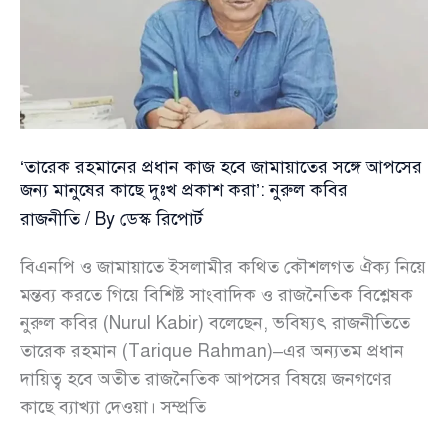
নিয়ে
স্পষ্ট
বার্তা
মির্জা
ফখরুলের
‘তারেক রহমানের প্রধান কাজ হবে জামায়াতের সঙ্গে আপসের
জন্য মানুষের কাছে দুঃখ প্রকাশ করা’: নুরুল কবির
রাজনীতি
/ By
ডেস্ক রিপোর্ট
বিএনপি ও জামায়াতে ইসলামীর কথিত কৌশলগত ঐক্য নিয়ে
মন্তব্য করতে গিয়ে বিশিষ্ট সাংবাদিক ও রাজনৈতিক বিশ্লেষক
নুরুল কবির (Nurul Kabir) বলেছেন, ভবিষ্যৎ রাজনীতিতে
তারেক রহমান (Tarique Rahman)–এর অন্যতম প্রধান
দায়িত্ব হবে অতীত রাজনৈতিক আপসের বিষয়ে জনগণের
কাছে ব্যাখ্যা দেওয়া। সম্প্রতি