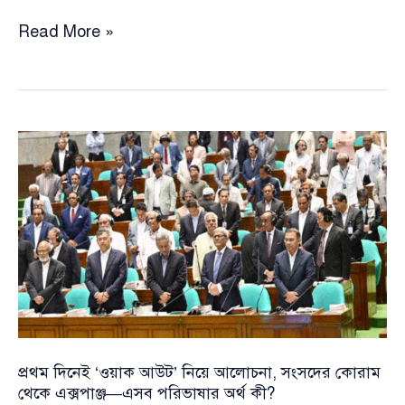
নতুন
Read More »
রাজনৈতিক
দল
‘জাস্টিস
অ্যান্ড
ডেমোক্রেসি
পার্টি’
গঠনের
ঘোষণা
দিলেন
নাঈম
আহমাদ
প্রথম দিনেই ‘ওয়াক আউট’ নিয়ে আলোচনা, সংসদের কোরাম
থেকে এক্সপাঞ্জ—এসব পরিভাষার অর্থ কী?