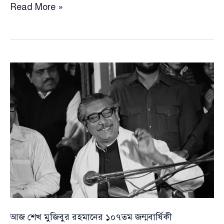
‘তারেক
Read More »
রহমানের
প্রধান
কাজ
হবে
জামায়াতের
সঙ্গে
আপসের
জন্য
মানুষের
কাছে
দুঃখ
প্রকাশ
করা’:
নুরুল
কবির
আজ শেখ মুজিবুর রহমানের ১০৭তম জন্মবার্ষিকী