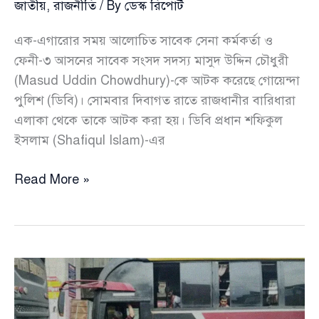
জাতীয়
,
রাজনীতি
/ By
ডেস্ক রিপোর্ট
এক-এগারোর সময় আলোচিত সাবেক সেনা কর্মকর্তা ও
ফেনী-৩ আসনের সাবেক সংসদ সদস্য মাসুদ উদ্দিন চৌধুরী
(Masud Uddin Chowdhury)-কে আটক করেছে গোয়েন্দা
পুলিশ (ডিবি)। সোমবার দিবাগত রাতে রাজধানীর বারিধারা
এলাকা থেকে তাকে আটক করা হয়। ডিবি প্রধান শফিকুল
ইসলাম (Shafiqul Islam)-এর
এক
Read More »
এগার’র
অন্যতম
কুশীলব
লে:
জে:
(অব:)
মাসুদ