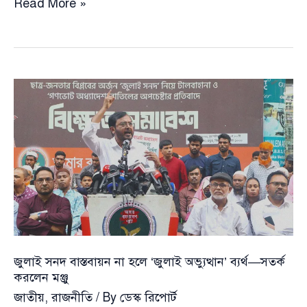
‘জাস্টিস
Read More »
অ্যান্ড
ডেমোক্রেসি’র
আত্মপ্রকাশ,
নতুন
রাজনৈতিক
বার্তায়
মাঠে
নামলেন
নাঈম
আহমাদ
জুলাই সনদ বাস্তবায়ন না হলে ‘জুলাই অভ্যুত্থান’ ব্যর্থ—সতর্ক
করলেন মঞ্জু
জাতীয়
,
রাজনীতি
/ By
ডেস্ক রিপোর্ট