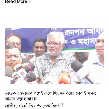
আদানি
Read More »
বিদ্যুৎ
চুক্তি
নিয়ে
কঠোর
পুনর্বিবেচনায়
সরকার,
সামনে
সালিশি
বা
নতুন
আলোচনা
তারেক রহমানের পথেই এগোচ্ছি, জনগণের সেবাই লক্ষ্য:
আমান উল্লাহ আমান
জাতীয়
,
রাজনীতি
/ By
ডেস্ক রিপোর্ট