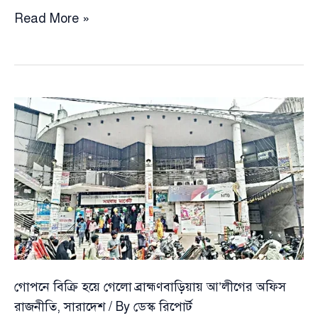
মঙ্গল
Read More »
নয়,
আনন্দও
নয়
—
পহেলা
বৈশাখের
শোভাযাত্রার
নতুন
নাম
নির্ধারণ
করল
সরকার
গোপনে বিক্রি হয়ে গেলো ব্রাহ্মণবাড়িয়ায় আ’লীগের অফিস
রাজনীতি
,
সারাদেশ
/ By
ডেস্ক রিপোর্ট