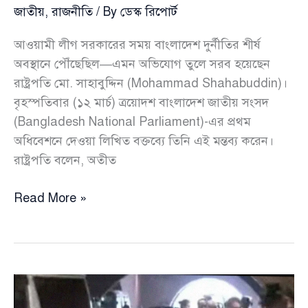
জাতীয়
,
রাজনীতি
/ By
ডেস্ক রিপোর্ট
আওয়ামী লীগ সরকারের সময় বাংলাদেশ দুর্নীতির শীর্ষ
অবস্থানে পৌঁছেছিল—এমন অভিযোগ তুলে সরব হয়েছেন
রাষ্ট্রপতি মো. সাহাবুদ্দিন (Mohammad Shahabuddin)।
বৃহস্পতিবার (১২ মার্চ) ত্রয়োদশ বাংলাদেশ জাতীয় সংসদ
(Bangladesh National Parliament)-এর প্রথম
অধিবেশনে দেওয়া লিখিত বক্তব্যে তিনি এই মন্তব্য করেন।
রাষ্ট্রপতি বলেন, অতীত
দুর্নীতিতে
Read More »
বাংলাদেশকে
‘চ্যাম্পিয়ন’
বানানোর
অভিযোগ
আ.