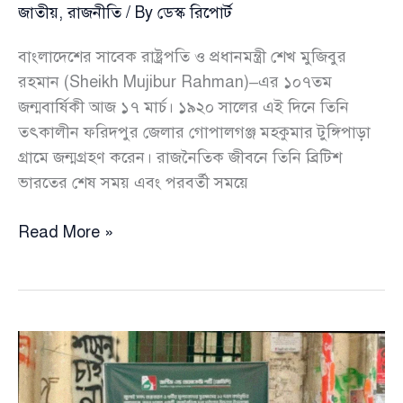
জাতীয়
,
রাজনীতি
/ By
ডেস্ক রিপোর্ট
বাংলাদেশের সাবেক রাষ্ট্রপতি ও প্রধানমন্ত্রী শেখ মুজিবুর
রহমান (Sheikh Mujibur Rahman)–এর ১০৭তম
জন্মবার্ষিকী আজ ১৭ মার্চ। ১৯২০ সালের এই দিনে তিনি
তৎকালীন ফরিদপুর জেলার গোপালগঞ্জ মহকুমার টুঙ্গিপাড়া
গ্রামে জন্মগ্রহণ করেন। রাজনৈতিক জীবনে তিনি ব্রিটিশ
ভারতের শেষ সময় এবং পরবর্তী সময়ে
আজ
Read More »
শেখ
মুজিবুর
রহমানের
১০৭তম
জন্মবার্ষিকী