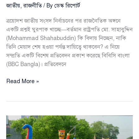
জাতীয়
,
রাজনীতি
/ By
ডেস্ক রিপোর্ট
ত্রয়োদশ জাতীয় সংসদ নির্বাচনের পর রাজনৈতিক অঙ্গনে
একটি প্রশ্নই ঘুরপাক খাচ্ছে—বর্তমান রাষ্ট্রপতি মো. সাহাবুদ্দিন
(Mohammad Shahabuddin) কি বিদায় নিচ্ছেন, নাকি
তিনি মেয়াদ শেষ হওয়া পর্যন্ত দায়িত্বে থাকবেন? এ নিয়ে
সম্প্রতি একটি বিশেষ প্রতিবেদন প্রকাশ করেছে বিবিসি বাংলা
(BBC Bangla)। প্রতিবেদনে
রাষ্ট্রপতি
Read More »
বদল
নিয়ে
এখনই
চিন্তা
করছে
না