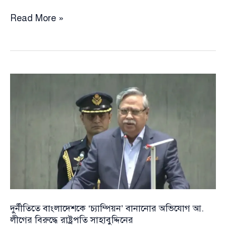
সংসদের
Read More »
প্রথম
অধিবেশন
বর্জন:
জামায়াত
ও
এনসিপির
‘ওয়াক
আউট’
নিয়ে
কড়া
সমালোচনায়
রাশেদ
খান
দুর্নীতিতে বাংলাদেশকে ‘চ্যাম্পিয়ন’ বানানোর অভিযোগ আ.
লীগের বিরুদ্ধে রাষ্ট্রপতি সাহাবুদ্দিনের