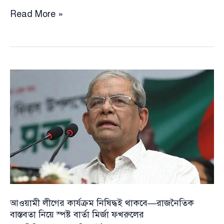
আওয়ামী
Read More »
লীগের
কার্যক্রম
নিষিদ্ধই
থাকবে
—
রাজনৈতিক
বাস্তবতা
নিয়ে
স্পষ্ট
বার্তা
মির্জা
ফখরুলের
আওয়ামী লীগের কার্যক্রম নিষিদ্ধই থাকবে—রাজনৈতিক
বাস্তবতা নিয়ে স্পষ্ট বার্তা মির্জা ফখরুলের