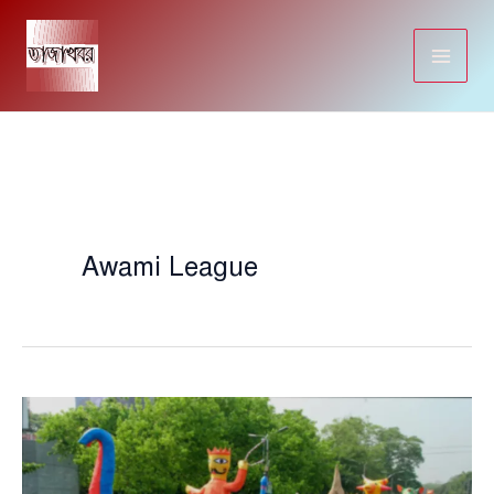
Skip
to
content
Awami League