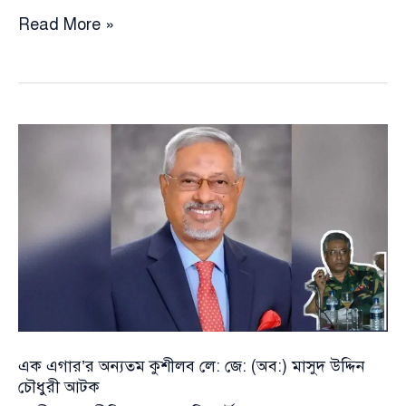
সরকারি
Read More »
চাকরির
বয়স
৩২
করার
অধ্যাদেশের
সঙ্গে
একমত
সংসদীয়
বিশেষ
কমিটি
এক এগার’র অন্যতম কুশীলব লে: জে: (অব:) মাসুদ উদ্দিন
চৌধুরী আটক