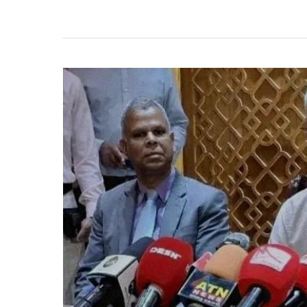
মন্ত্রী-
প্রতিমন্ত্রীদের
জন্য
প্রস্তুত
৩৭
সরকারি
বাসভবন,
জানালেন
আদিলুর
রহমান
খান