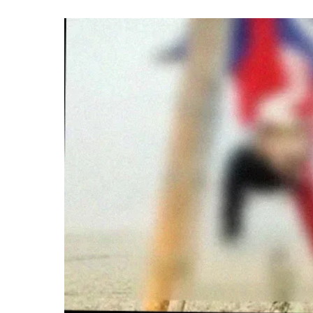
প্রস্তুত
৩৭
সরকারি
বাসভবন
—
গণপূর্ত
উপদেষ্টা
আদিলুর
রহমান
খান