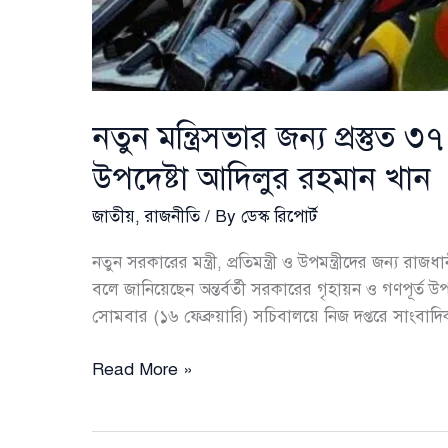
নতুন মন্ত্রিসভার জন্য প্রস্তু
উপদেষ্টা আদিলুর রহমান খান
জাতীয়
,
রাজনীতি
/ By
ডেস্ক রিপোর্ট
নতুন সরকারের মন্ত্রী, প্রতিমন্ত্রী ও উপমন্ত্রীদের জন্য 
বলে জানিয়েছেন অন্তর্বর্তী সরকারের গৃহায়ন ও গণপূর্
সোমবার (১৬ ফেব্রুয়ারি) সচিবালয়ে নিজ দপ্তরে সাংবা
নতুন
Read More »
মন্ত্রিসভার
জন্য