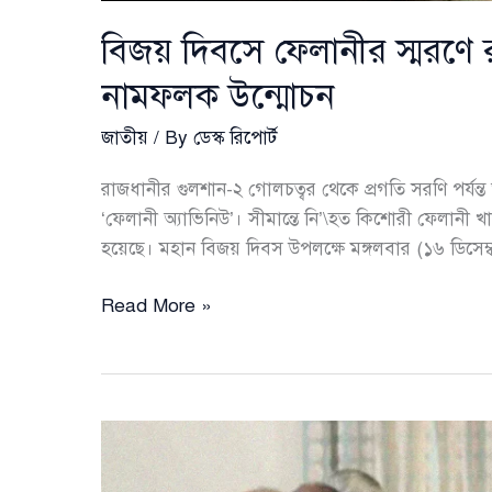
বিজয় দিবসে ফেলানীর স্মরণে র
নামফলক উন্মোচন
জাতীয়
/ By
ডেস্ক রিপোর্ট
রাজধানীর গুলশান-২ গোলচত্বর থেকে প্রগতি সরণি পর্যন্ত 
‘ফেলানী অ্যাভিনিউ’। সীমান্তে নি’\হত কিশোরী ফেলানী খা
হয়েছে। মহান বিজয় দিবস উপলক্ষে মঙ্গলবার (১৬ ডিসেম
বিজয়
Read More »
দিবসে
ফেলানীর
স্মরণে
রাজধানীতে
‘ফেলানী
অ্যাভিনিউ’