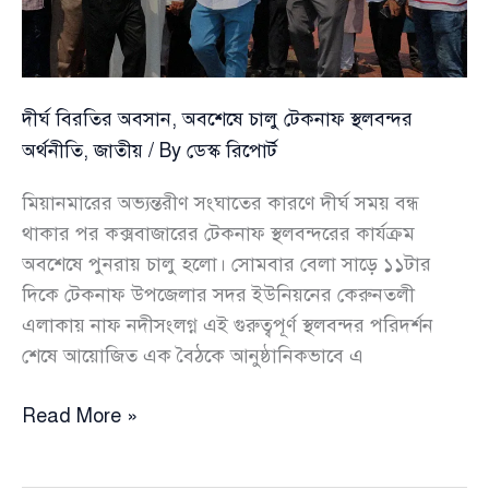
দীর্ঘ বিরতির অবসান, অবশেষে চালু টেকনাফ স্থলবন্দর
অর্থনীতি
,
জাতীয়
/ By
ডেস্ক রিপোর্ট
মিয়ানমারের অভ্যন্তরীণ সংঘাতের কারণে দীর্ঘ সময় বন্ধ
থাকার পর কক্সবাজারের টেকনাফ স্থলবন্দরের কার্যক্রম
অবশেষে পুনরায় চালু হলো। সোমবার বেলা সাড়ে ১১টার
দিকে টেকনাফ উপজেলার সদর ইউনিয়নের কেরুনতলী
এলাকায় নাফ নদীসংলগ্ন এই গুরুত্বপূর্ণ স্থলবন্দর পরিদর্শন
শেষে আয়োজিত এক বৈঠকে আনুষ্ঠানিকভাবে এ
দীর্ঘ
Read More »
বিরতির
অবসান,