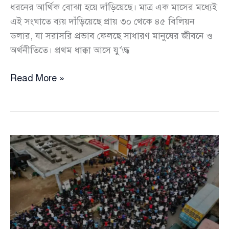
ধরনের আর্থিক বোঝা হয়ে দাঁড়িয়েছে। মাত্র এক মাসের মধ্যেই
এই সংঘাতে ব্যয় দাঁড়িয়েছে প্রায় ৩০ থেকে ৪৫ বিলিয়ন
ডলার, যা সরাসরি প্রভাব ফেলছে সাধারণ মানুষের জীবনে ও
অর্থনীতিতে। প্রথম ধাক্কা আসে যু’\দ্ধ
ইরান
Read More »
যুদ্ধের
বাড়তি
খরচে
চাপে
যুক্তরাষ্ট্র:
প্রতিদিন
৩
ডলার
যাচ্ছে
একজন