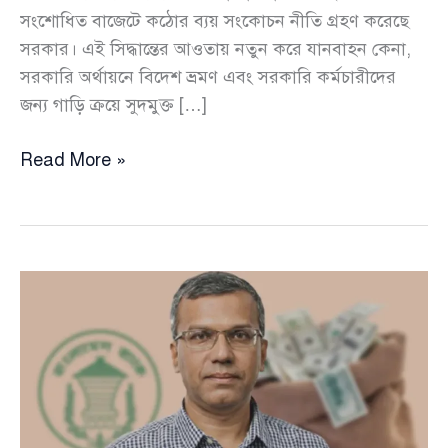
সংশোধিত বাজেটে কঠোর ব্যয় সংকোচন নীতি গ্রহণ করেছে
সরকার। এই সিদ্ধান্তের আওতায় নতুন করে যানবাহন কেনা,
সরকারি অর্থায়নে বিদেশ ভ্রমণ এবং সরকারি কর্মচারীদের
জন্য গাড়ি ক্রয়ে সুদমুক্ত […]
ব্যয়
Read More »
সংকোচনে
কঠোর
পথে
সরকার:
গাড়ি
কেনা,
বিদেশ
ভ্রমণ
ও
ঋণ