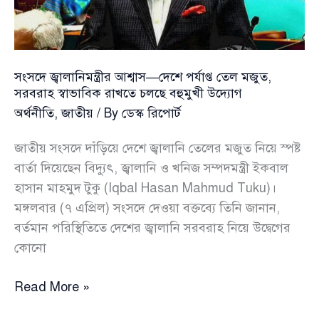
উদ্যোগ
সংসদে জ্বালানিমন্ত্রীর আশ্বাস—দেশে পর্যাপ্ত তেল মজুত,
সরবরাহ স্বাভাবিক রাখতে চলছে বহুমুখী উদ্যোগ
অর্থনীতি
,
জাতীয়
/ By
ডেস্ক রিপোর্ট
জাতীয় সংসদে দাঁড়িয়ে দেশে জ্বালানি তেলের মজুত নিয়ে স্পষ্ট
বার্তা দিয়েছেন বিদ্যুৎ, জ্বালানি ও খনিজ সম্পদমন্ত্রী ইকবাল
হাসান মাহমুদ টুকু (Iqbal Hasan Mahmud Tuku)।
মঙ্গলবার (৭ এপ্রিল) সংসদে দেওয়া বক্তব্যে তিনি জানান,
বর্তমান পরিস্থিতিতে দেশের জ্বালানি সরবরাহ নিয়ে উদ্বেগের
কোনো
সংসদে
Read More »
জ্বালানিমন্ত্রীর