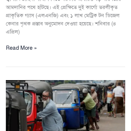
আমদানির পথে হাঁটছে। এই প্রেক্ষিতে দুই কার্গো তরলীকৃত
প্রাকৃতিক গ্যাস (এলএনজি) এবং ১ লাখ মেট্রিক টন ডিজেল
কেনার পৃথক প্রস্তাব অনুমোদন দেওয়া হয়েছে। শনিবার (৪
এপ্রিল)
জ্বালানি
Read More »
চাহিদা
মেটাতে
দুই
কার্গো
এলএনজি
ও
১
লাখ
মেট্রিক
টন