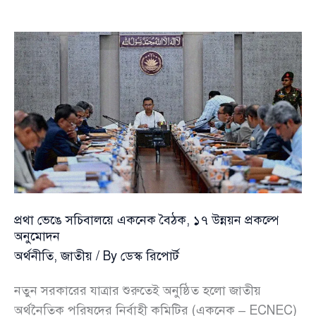
একনেক
বৈঠকে
৪৮৩.৪৩
কোটি
টাকার
পাঁচ
উন্নয়ন
প্রকল্প
অনুমোদন
প্রথা ভেঙে সচিবালয়ে একনেক বৈঠক, ১৭ উন্নয়ন প্রকল্পে
অনুমোদন
অর্থনীতি
,
জাতীয়
/ By
ডেস্ক রিপোর্ট
নতুন সরকারের যাত্রার শুরুতেই অনুষ্ঠিত হলো জাতীয়
অর্থনৈতিক পরিষদের নির্বাহী কমিটির (একনেক – ECNEC)