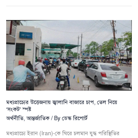
আশ্বাস
—
দেশে
পর্যাপ্ত
তেল
মজুত,
সরবরাহ
স্বাভাবিক
রাখতে
চলছে
বহুমুখী
উদ্যোগ
মধ্যপ্রাচ্যের উত্তেজনায় জ্বালানি বাজারে চাপ, তেল নিয়ে
‘সংকট’ স্পষ্ট
অর্থনীতি
,
আন্তর্জাতিক
/ By
ডেস্ক রিপোর্ট
মধ্যপ্রাচ্যে ইরান (Iran)-কে ঘিরে চলমান যুদ্ধ পরিস্থিতির