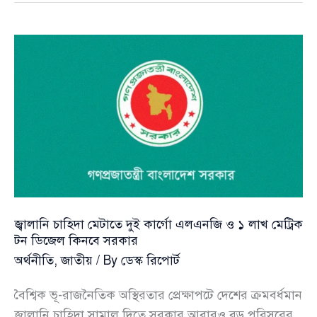
মাছ
রফতানির
পথে
এগোচ্ছে
সরকার:
প্রতিমন্ত্রী
টুকু
জ্বালানি চাহিদা মেটাতে দুই কার্গো এলএনজি ও ১ লাখ মেট্রিক
টন ডিজেল কিনবে সরকার
অর্থনীতি
,
জাতীয়
/ By
ডেস্ক রিপোর্ট
বৈশ্বিক ভূ-রাজনৈতিক অস্থিরতার প্রেক্ষাপটে দেশের ক্রমবর্ধমান
জ্বালানি চাহিদা সামাল দিতে সরকার আবারও বড় পরিসরের