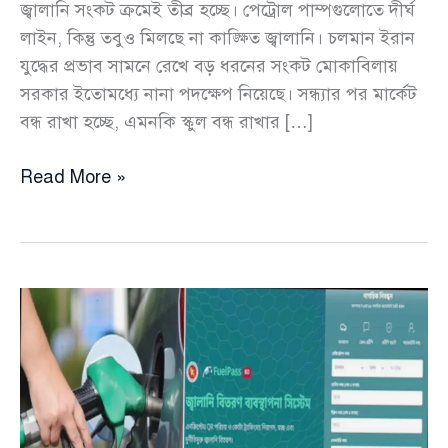
জ্বালানি সংকট ক্রমেই তীব্র হচ্ছে। পেট্রোল পাম্পগুলোতে দীর্ঘ
লাইন, কিন্তু তবুও মিলছে না কাঙ্ক্ষিত জ্বালানি। চলমান ইরান
যুদ্ধের প্রভাব সামনে রেখে বড় ধরনের সংকট মোকাবিলায়
সরকার ইতোমধ্যে নানা পদক্ষেপ নিয়েছে। সন্ধ্যার পর মার্কেট
বন্ধ রাখা হচ্ছে, এমনকি স্কুল বন্ধ রাখার […]
দেশজুড়ে
Read More »
জ্বালানি
সংকট,
রাজধানীতে
তবু
‘এসি
বিলাশ’—
প্রশ্নের
মুখে
বিদ্যুৎ