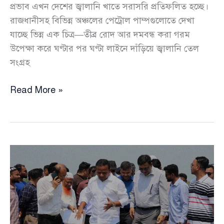
প্রভাব এখন দেশের জ্বালানি খাতে সরাসরি প্রতিফলিত হচ্ছে।
রাজধানীসহ বিভিন্ন অঞ্চলের পেট্রোল পাম্পগুলোতে দেখা
যাচ্ছে ভিন্ন এক চিত্র—তীব্র রোদ আর দমবন্ধ করা গরম
উপেক্ষা করে ঘণ্টার পর ঘণ্টা লাইনে দাঁড়িয়ে জ্বালানি তেল
সংগ্রহ
মধ্যপ্রাচ্যের
Read More »
উত্তেজনায়
জ্বালানি
বাজারে
চাপ,
তেল
নিয়ে
‘সংকট’
স্পষ্ট