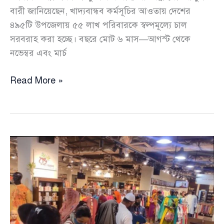
বারী জানিয়েছেন, খাদ্যবান্ধব কর্মসূচির আওতায় দেশের
৪৯৫টি উপজেলায় ৫৫ লাখ পরিবারকে স্বল্পমূল্যে চাল
সরবরাহ করা হচ্ছে। বছরে মোট ৬ মাস—আগস্ট থেকে
নভেম্বর এবং মার্চ
১৫
Read More »
টাকা
কেজিতে
চাল
পাচ্ছে
৫৫
লাখ
পরিবার,
সরকারের
খাদ্য
সহায়তা