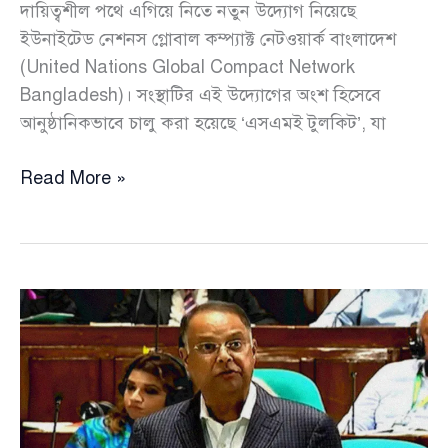
দায়িত্বশীল পথে এগিয়ে নিতে নতুন উদ্যোগ নিয়েছে
ইউনাইটেড নেশনস গ্লোবাল কম্প্যাক্ট নেটওয়ার্ক বাংলাদেশ
(United Nations Global Compact Network
Bangladesh)। সংস্থাটির এই উদ্যোগের অংশ হিসেবে
আনুষ্ঠানিকভাবে চালু করা হয়েছে ‘এসএমই টুলকিট’, যা
এসএমই
Read More »
খাতে
টেকসই
উন্নয়নে
নতুন
দিগন্ত:
চালু
হলো
আধুনিক
‘টুলকিট’