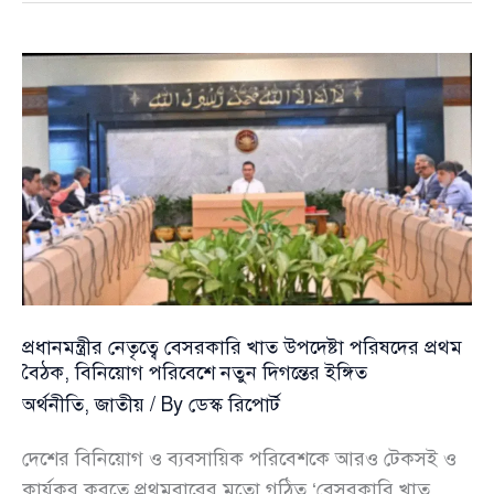
সময়সূচিতে
হঠাৎ
পরিবর্তন,
সন্ধ্যা
৭টা
পর্যন্ত
খোলা
রাখার
সিদ্ধান্ত
প্রধানমন্ত্রীর নেতৃত্বে বেসরকারি খাত উপদেষ্টা পরিষদের প্রথম
বৈঠক, বিনিয়োগ পরিবেশে নতুন দিগন্তের ইঙ্গিত
অর্থনীতি
,
জাতীয়
/ By
ডেস্ক রিপোর্ট
দেশের বিনিয়োগ ও ব্যবসায়িক পরিবেশকে আরও টেকসই ও
কার্যকর করতে প্রথমবারের মতো গঠিত ‘বেসরকারি খাত