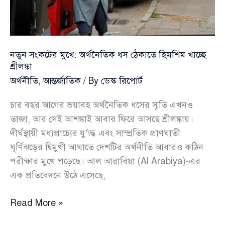
ডিজেল
কিনবে
সরকার
নতুন সংকটের মুখে: অর্থনৈতিক ধস ঠেকাতে হিমশিম খাচ্ছে
শ্রীলঙ্কা
অর্থনীতি
,
আন্তর্জাতিক
/ By
ডেস্ক রিপোর্ট
চার বছর আগের ভয়াবহ অর্থনৈতিক ধসের স্মৃতি এখনও
তাজা, আর সেই আশঙ্কাই আবার ফিরে আসছে শ্রীলঙ্কায়।
দীর্ঘস্থায়ী মধ্যপ্রাচ্যের যু’\দ্ধ এবং সাম্প্রতিক প্রাণঘাতী
ঘূর্ণিঝড়ের দ্বিমুখী আঘাতে দেশটির অর্থনীতি আবারও কঠিন
পরীক্ষার মুখে পড়েছে। আল আরাবিয়া (Al Arabiya)-এর
এক প্রতিবেদনে উঠে এসেছে,
নতুন
Read More »
সংকটের