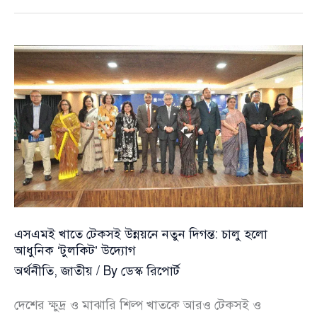
চাপ
কমাতে
‘ফুয়েল
পাস’
চালু,
আবেদন
প্রক্রিয়ায়
যা
জানা
জরুরি
এসএমই খাতে টেকসই উন্নয়নে নতুন দিগন্ত: চালু হলো
আধুনিক ‘টুলকিট’ উদ্যোগ
অর্থনীতি
,
জাতীয়
/ By
ডেস্ক রিপোর্ট
দেশের ক্ষুদ্র ও মাঝারি শিল্প খাতকে আরও টেকসই ও