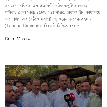
উপদেষ্টা পরিষদ’-এর উদ্বোধনী বৈঠক অনুষ্ঠিত হয়েছে।
শনিবার বেলা সাড়ে ১১টায় তেজগাঁওয়ে প্রধানমন্ত্রীর কার্যালয়ে
আয়োজিত এই বৈঠকে সভাপতিত্ব করেন তারেক রহমান
(Tarique Rahman)। বিষয়টি নিশ্চিত করেছে
প্রধানমন্ত্রীর
Read More »
নেতৃত্বে
বেসরকারি
খাত
উপদেষ্টা
পরিষদের
প্রথম
বৈঠক,
বিনিয়োগ
পরিবেশে
নতুন