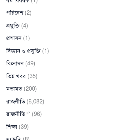
ধর্ম বিষয়ক
(1)
পরিবেশ
(2)
প্রযুক্তি
(4)
প্রশাসন
(1)
বিজ্ঞান ও প্রযুক্তি
(1)
বিনোদন
(49)
ভিন্ন খবর
(35)
মতামত
(200)
রাজনীতি
(6,082)
রাজনীতি “`
(96)
শিক্ষা
(39)
সংস্কৃতি
(8)