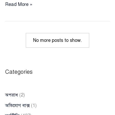
রাষ্ট্রদ্রোহ
Read More »
মামলায়
চিন্ময়
কৃষ্ণ
দাসের
জামিন
No more posts to show.
নিয়ে
হাইকোর্টে
শুনানি
আজ
Categories
অপরাধ
(2)
অভিযোগ বাক্স
(1)