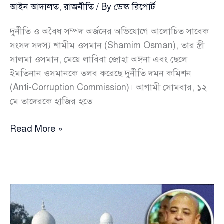
আইন আদালত
,
রাজনীতি
/ By
ডেস্ক রিপোর্ট
দুর্নীতি ও অবৈধ সম্পদ অর্জনের অভিযোগে আলোচিত সাবেক
সংসদ সদস্য শামীম ওসমান (Shamim Osman), তার স্ত্রী
সালমা ওসমান, মেয়ে লাবিবা জোহা অঙ্গনা এবং ছেলে
ইমতিনান ওসমানকে তলব করেছে দুর্নীতি দমন কমিশন
(Anti-Corruption Commission)। আগামী সোমবার, ১২
মে তাদেরকে হাজির হতে
কোটি
Read More »
টাকার
দুর্নীতির
অভিযোগে
শামীম
ওসমান
ও