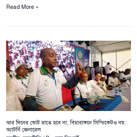
হাদির
Read More »
মাথায়
গুলি
পাওয়া
যায়নি,
বেরিয়ে
গেছে
:
ঢামেক
পরিচালক
ব্রিগেডিয়ার
জেনারেল
মো.
আসাদুজ্জামান
আর দিনের ভোট রাতে হবে না, বিচারাঙ্গনে সিন্ডিকেটও নয়:
অ্যাটর্নি জেনারেল