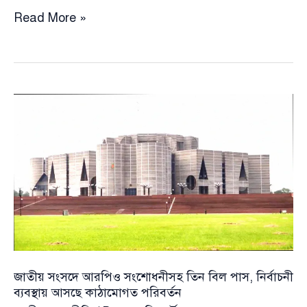
‘নোট
Read More »
অব
ডিসেন্ট’
নিয়েই
সরকারের
আগ্রহ
—
সংসদে
আখতারের
তীব্র
প্রশ্ন
জাতীয় সংসদে আরপিও সংশোধনীসহ তিন বিল পাস, নির্বাচনী
ব্যবস্থায় আসছে কাঠামোগত পরিবর্তন