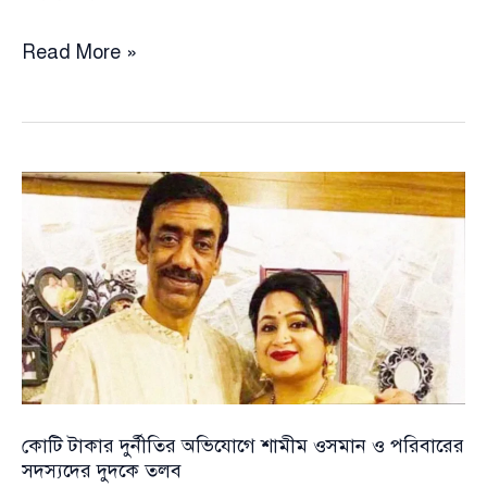
মায়ের
Read More »
মৃত্যুতে
প্যারোলে
মুক্তি
মেলেনি
সাবেক
এমপি
আসাদুজ্জামানের,
জেলগেটে
দূর
থেকে
দেখলেন
শেষবারের
কোটি টাকার দুর্নীতির অভিযোগে শামীম ওসমান ও পরিবারের
মতো
সদস্যদের দুদকে তলব