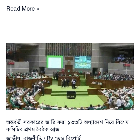
“১৩৩
Read More »
অধ্যাদেশে
দ্রুত
সিদ্ধান্ত,
জুলাই
যোদ্ধাদের
দায়মুক্তি
অধ্যাদেশ
গ্রহণ
করা
হবে
“
অন্তর্বর্তী সরকারের জারি করা ১৩৩টি অধ্যাদেশ নিয়ে বিশেষ
কমিটির প্রথম বৈঠক আজ
জাতীয়
,
রাজনীতি
/ By
ডেস্ক রিপোর্ট