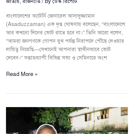
জাতীয়
,
রাজনীতি
/ By
ডেস্ক রিপোর্ট
বাংলাদেশের অ্যাটর্নি জেনারেল আসাদুজ্জামান
(Asaduzzaman) এক দৃপ্ত ঘোষণায় বলেছেন, “বাংলাদেশে
আর কখনো দিনের ভোট রাতে হবে না।” তিনি আরো বলেন,
“আমরা জনগণকে গোপন বুথ পর্যন্ত নিরাপদে পৌঁছে দেওয়ার
দায়িত্ব নিয়েছি—সেখানেই আপনারা স্বাধীনভাবে ভোট
দেবেন।” সপ্তাহব্যাপী বিভিন্ন সভা ও সেমিনারে অংশ
আর
Read More »
দিনের
ভোট
রাতে
হবে
না,
বিচারাঙ্গনে
সিন্ডিকেটও