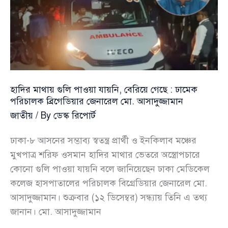
হাদির মাথায় গুলি পাওয়া যায়নি, বেরিয়ে গেছে : ঢামেক
পরিচালক ব্রিগেডিয়ার জেনারেল মো. আসাদুজ্জামান
জাতীয়
/ By
ডেস্ক রিপোর্ট
ঢাকা-৮ আসনের সম্ভাব্য স্বতন্ত্র প্রার্থী ও ইনকিলাব মঞ্চের
মুখপাত্র শরিফ ওসমান হাদির মাথার ভেতরে অস্ত্রোপচারে
কোনো গুলি পাওয়া যায়নি বলে জানিয়েছেন ঢাকা মেডিকেল
কলেজ হাসপাতালের পরিচালক বিগ্রেডিয়ার জেনারেল মো.
আসাদুজ্জামান। শুক্রবার (১২ ডিসেম্বর) সন্ধ্যায় তিনি এ তথ্য
জানান। মো. আসাদুজ্জামান