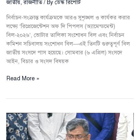
জাতীয়
,
রাজনীতি
/ By
ডেস্ক রিপোর্ট
নির্বাচন-সংক্রান্ত কার্যক্রমকে আরও সুশৃঙ্খল ও কার্যকর করার
লক্ষ্যে ‘রিপ্রেজেন্টেশন অফ দি পিপলস (অ্যামেন্ডমেন্ট)
বিল-২০২৬’, ভোটার তালিকা সংশোধন বিল এবং নির্বাচন
কমিশন সচিবালয় সংশোধন বিল—এই তিনটি গুরুত্বপূর্ণ বিল
জাতীয় সংসদে পাস হয়েছে। সোমবার (৬ এপ্রিল) সংসদে
আইন, বিচার ও সংসদ বিষয়ক
জাতীয়
Read More »
সংসদে
আরপিও
সংশোধনীসহ
তিন
বিল
পাস,
নির্বাচনী