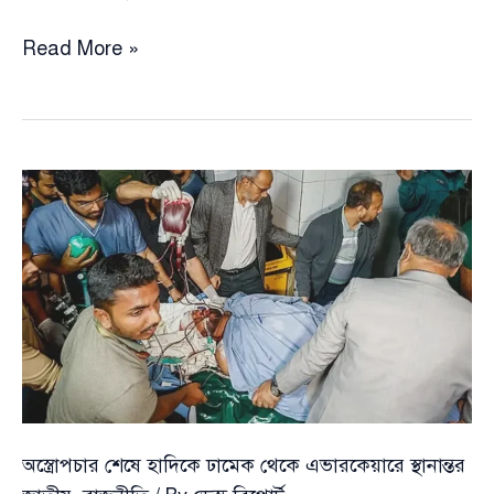
পদত্যাগ
Read More »
করে
ঝিনাইদহ-১
থেকে
বিএনপির
প্রার্থী
হচ্ছেন
অ্যাটর্নি
জেনারেল
আসাদুজ্জামান
অস্ত্রোপচার শেষে হাদিকে ঢামেক থেকে এভারকেয়ারে স্থানান্তর