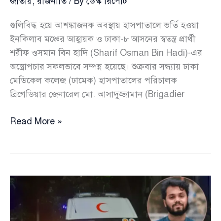
জাতীয়
,
রাজনীতি
/ By
ডেস্ক রিপোর্ট
গুলিবিদ্ধ হয়ে আশঙ্কাজনক অবস্থায় হাসপাতালে ভর্তি হওয়া
ইনকিলাব মঞ্চের আহ্বায়ক ও ঢাকা-৮ আসনের স্বতন্ত্র প্রার্থী
শরীফ ওসমান বিন হাদি (Sharif Osman Bin Hadi)-এর
অস্ত্রোপচার সফলভাবে সম্পন্ন হয়েছে। শুক্রবার সন্ধ্যায় ঢাকা
মেডিকেল কলেজ (ঢামেক) হাসপাতালের পরিচালক
ব্রিগেডিয়ার জেনারেল মো. আসাদুজ্জামান (Brigadier
অস্ত্রোপচার
Read More »
শেষে
হাদিকে
ঢামেক
থেকে
এভারকেয়ারে
স্থানান্তর