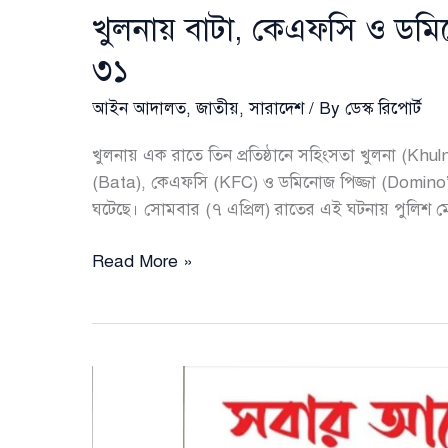
খুলনায় বাটা, কেএফসি ও ডম
৩১
আইন আদালত
,
জাতীয়
,
সারাদেশ
/ By
ডেস্ক রিপোর্ট
খুলনায় এক রাতে তিন প্রতিষ্ঠানে সহিংসতা খুলনা (Khul
(Bata), কেএফসি (KFC) ও ডমিনোজ পিজ্জা (Domino’s P
ঘটেছে। সোমবার (৭ এপ্রিল) রাতের এই ঘটনায় পুলিশ
খুলনায়
Read More »
বাটা,
কেএফসি
ও
ডমিনোজে
ভাঙচুর
ও