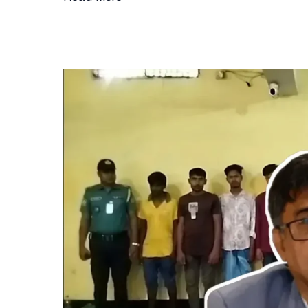
আইন
চালুর
অঙ্গীকার
দিলে
বিএনপি
করার
ঘোষণা
গোলাম
পরওয়ারের