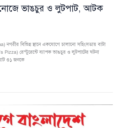
িনোজে ভাঙচুর ও লুটপাট, আটক
na) নগরীর বিভিন্ন স্থানে একযোগে চালানো সহিংসতায় বাটা
izza) রেস্টুরেন্টে ব্যাপক ভাঙচুর ও লুটপাটের ঘটনা
 মোট ৩১ জনকে