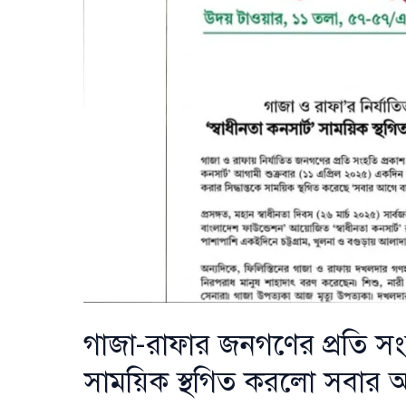
লুটপাট,
আটক
৩১
গাজা-রাফার জনগণের প্রতি সংহত
সাময়িক স্থগিত করলো সবার 