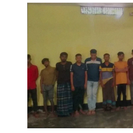
ঘটনায়
গ্রেপ্তার
৭২
জন
:
প্রেস
সচিব