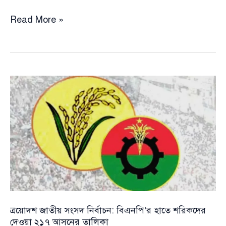
কর্নেল
Read More »
(অব.)
অলির
ডিগবাজি
–
যা
বললেন
রেদোয়ান
আহমেদ!!
ত্রয়োদশ জাতীয় সংসদ নির্বাচন: বিএনপি’র হাতে শরিকদের
দেওয়া ২১৭ আসনের তালিকা