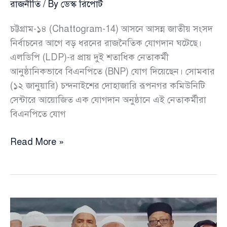
রাজনীতি
/ By
ডেস্ক রিপোর্ট
চট্টগ্রাম-১৪ (Chattogram-14) আসনে আসন্ন জাতীয় সংসদ
নির্বাচনের আগে বড় ধরনের রাজনৈতিক যোগদান ঘটেছে।
এলডিপি (LDP)-র প্রায় দুই শতাধিক নেতাকর্মী
আনুষ্ঠানিকভাবে বিএনপিতে (BNP) যোগ দিয়েছেন। সোমবার
(১২ জানুয়ারি) চন্দনাইশের দোহাজারি রূপনগর কমিউনিটি
সেন্টারে আয়োজিত এক যোগদান অনুষ্ঠানে এই নেতাকর্মীরা
বিএনপিতে যোগ
চট্টগ্রাম-১৪:
Read More »
এলডিপির
শতাধিক
নেতাকর্মীর
বিএনপিতে
যোগদান