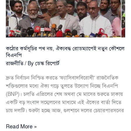
২১৭
আসনের
তালিকা
কঠোর কর্মসূচির পথ নয়, ঐক্যবদ্ধ রোডম্যাপেই নতুন কৌশলে
বিএনপি
রাজনীতি
/ By
ডেস্ক রিপোর্ট
দ্রুত নির্বাচন নিশ্চিত করতে ‘ফ্যাসিবাদবিরোধী’ রাজনৈতিক
শক্তিগুলোর মধ্যে ঐক্য গড়ে তুলতে উদ্যোগ নিচ্ছে বিএনপি
(BNP)। চলতি এপ্রিলের শেষ অথবা মে মাসের শুরুতে ঢাকায়
একটি বড় সংবাদ সম্মেলনের মাধ্যমে এই ঐক্যের বার্তা দিতে
চায় দলটি। শুরুটা হচ্ছে আজ, গুলশানে দলের চেয়ারপারসনের
কঠোর
Read More »