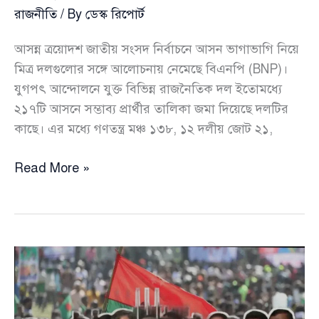
রাজনীতি
/ By
ডেস্ক রিপোর্ট
আসন্ন ত্রয়োদশ জাতীয় সংসদ নির্বাচনে আসন ভাগাভাগি নিয়ে
মিত্র দলগুলোর সঙ্গে আলোচনায় নেমেছে বিএনপি (BNP)।
যুগপৎ আন্দোলনে যুক্ত বিভিন্ন রাজনৈতিক দল ইতোমধ্যে
২১৭টি আসনে সম্ভাব্য প্রার্থীর তালিকা জমা দিয়েছে দলটির
কাছে। এর মধ্যে গণতন্ত্র মঞ্চ ১৩৮, ১২ দলীয় জোট ২১,
ত্রয়োদশ
Read More »
জাতীয়
সংসদ
নির্বাচন:
বিএনপি’র
হাতে
শরিকদের
দেওয়া