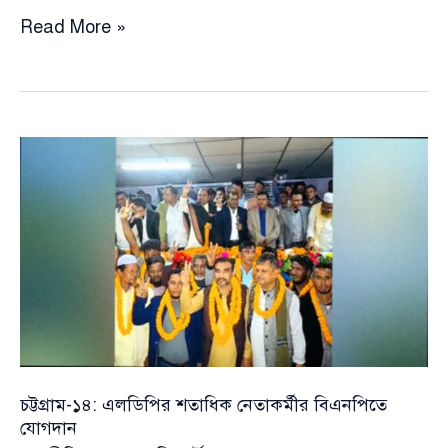
চূড়ান্ত
Read More »
বণ্টনে
বাকি
থাকা
৪৭
আসনের
একটিও
জুটলো
না
এনসিপি’র
কপালে
চট্টগ্রাম-১৪: এলডিপির শতাধিক নেতাকর্মীর বিএনপিতে
যোগদান