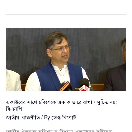
কর্মসূচির
পথ
নয়,
ঐক্যবদ্ধ
রোডম্যাপেই
নতুন
কৌশলে
বিএনপি
একাত্তরের সাথে চব্বিশকে এক কাতারে রাখা সমুচিত নয়:
বিএনপি
জাতীয়
,
রাজনীতি
/ By
ডেস্ক রিপোর্ট
জাতীয় ঐকমত্য কমিশন সংবিধানে একাত্তরের মুক্তিযুদ্ধ