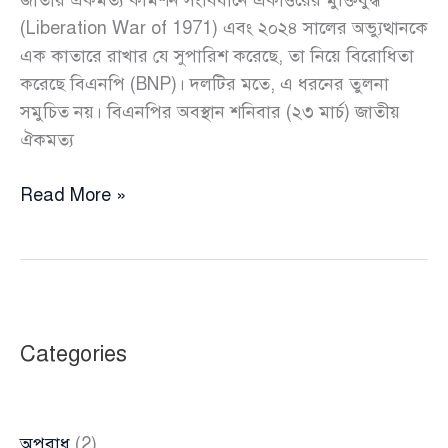
(Liberation War of 1971) এবং ২০২৪ সালের অভ্যুত্থানকে
এক কাতারে রাখার যে সুপারিশ করেছে, তা নিয়ে বিরোধিতা
করেছে বিএনপি (BNP)। দলটির মতে, এ ধরনের তুলনা
সমুচিত নয়। বিএনপির অবস্থান শনিবার (২৩ মার্চ) জাতীয়
ঐকমত্য
একাত্তরের
Read More »
সাথে
চব্বিশকে
এক
কাতারে
রাখা
Categories
সমুচিত
নয়:
বিএনপি
অপরাধ
(2)