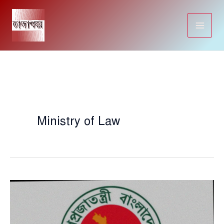
Skip
to
content
Ministry of Law