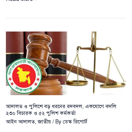
অভিযোগ
উঠলেই
অংশ
নেয়া
যাবে
না
নির্বাচনে
আদালত ও পুলিশে বড় ধরনের রদবদল, একযোগে বদলি
২৩০ বিচারক ও ৫২ পুলিশ কর্মকর্তা
আইন আদালত
,
জাতীয়
/ By
ডেস্ক রিপোর্ট