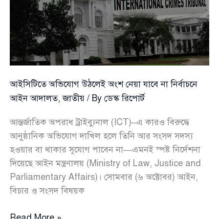
সংশোধিত
অধ্যাদেশ
জারি
আইসিটিতে অভিযোগ উঠলেই অংশ নেয়া যাবে না নির্বাচনে
আইন আদালত
,
জাতীয়
/ By
ডেস্ক রিপোর্ট
আন্তর্জাতিক অপরাধ ট্রাইব্যুনাল (ICT)–এ কারও বিরুদ্ধে
আনুষ্ঠানিক অভিযোগ দাখিল হলে তিনি আর সংসদ সদস্য
হওয়ার বা থাকার সুযোগ পাবেন না—এমনই স্পষ্ট নির্দেশনা
দিয়েছে আইন মন্ত্রণালয় (Ministry of Law, Justice and
Parliamentary Affairs)। সোমবার (৬ অক্টোবর) আইন,
বিচার ও সংসদ বিষয়ক
আইসিটিতে
Read More »