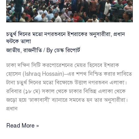
ও
৫২
পুলিশ
কর্মকর্তা
চতুর্থ দিনের মতো নগরভবনে ইশরাকের অনুসারীরা, প্রধান
ফটকে তালা
জাতীয়
,
রাজনীতি
/ By
ডেস্ক রিপোর্ট
ঢাকা দক্ষিণ সিটি করপোরেশনের মেয়র হিসেবে ইশরাক
হোসেন (Ishraq Hossain)–এর শপথ নিশ্চিত করার দাবিতে
টানা চতুর্থ দিনের মতো বিক্ষোভে উত্তাল নগরভবন এলাকা।
রবিবার (১৮ মে) সকাল থেকে ঢাকার বিভিন্ন এলাকা থেকে
জড়ো হয়ে ‘ঢাকাবাসী’ ব্যানারে সমবেত হন তার অনুসারীরা।
প্রধান
চতুর্থ
Read More »
দিনের