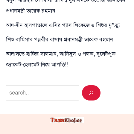
ঈদুল আজহায় দেশবাসী ও বিশ্ব মুসলিমকে শুভেচ্ছা জানালেন
প্রধানমন্ত্রী তারেক রহমান
আদ-দ্বীন হাসপাতালে এসির গ্যাস লিকেজে ৬ শিশুর মৃ’\ত্যু
শিশু রামিসার পল্লবীর বাসায় প্রধানমন্ত্রী তারেক রহমান
আদালতে হাজির সালমান, আনিসুল ও পলক; বুলেটপ্রুফ
জ্যাকেট-হেলমেট নিয়ে আপত্তি!!
Search