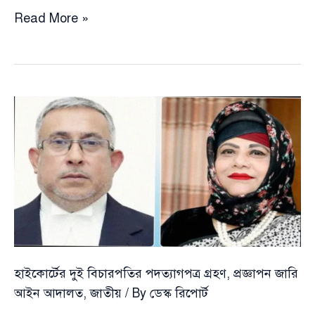
অফিসে
Read More »
প্রবেশ
ও
প্রস্থান
নিয়ে
কঠোর
বার্তা:
সরকারি
চাকরিজীবীদের
জন্য
নতুন
নির্দেশনা
হাইকোর্টের দুই বিচারপতির পদত্যাগপত্র গ্রহণ, প্রজ্ঞাপন জারি
আইন আদালত
,
জাতীয়
/ By
ডেস্ক রিপোর্ট