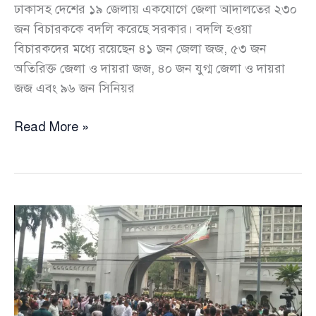
ঢাকাসহ দেশের ১৯ জেলায় একযোগে জেলা আদালতের ২৩০
জন বিচারককে বদলি করেছে সরকার। বদলি হওয়া
বিচারকদের মধ্যে রয়েছেন ৪১ জন জেলা জজ, ৫৩ জন
অতিরিক্ত জেলা ও দায়রা জজ, ৪০ জন যুগ্ম জেলা ও দায়রা
জজ এবং ৯৬ জন সিনিয়র
আদালত
Read More »
ও
পুলিশে
বড়
ধরনের
রদবদল,
একযোগে
বদলি
২৩০
বিচারক