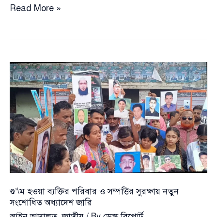
সকাল
Read More »
৯টার
মধ্যে
অফিসে
উপস্থিতি
বাধ্যতামূলক:
মন্ত্রণালয়ের
কড়া
বার্তা
গু’\ম হওয়া ব্যক্তির পরিবার ও সম্পত্তির সুরক্ষায় নতুন
সংশোধিত অধ্যাদেশ জারি
আইন আদালত
,
জাতীয়
/ By
ডেস্ক রিপোর্ট