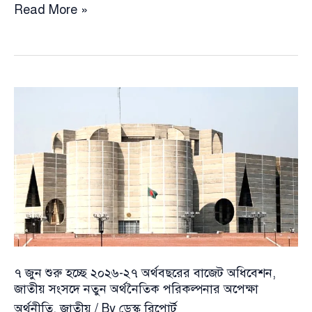
টিসিবির
Read More »
জন্য
ইন্দোনেশিয়া
থেকে
২
কোটি
লিটার
সয়াবিন
তেল
আনছে
সরকার,
ব্যয়
২৮২
কোটির
৭ জুন শুরু হচ্ছে ২০২৬-২৭ অর্থবছরের বাজেট অধিবেশন,
বেশি
জাতীয় সংসদে নতুন অর্থনৈতিক পরিকল্পনার অপেক্ষা
অর্থনীতি
,
জাতীয়
/ By
ডেস্ক রিপোর্ট