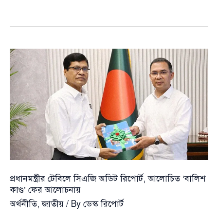
বাড়াতে
সরকারি
দপ্তরের
ছাদে
সোলার
প্যানেল
বাধ্যতামূলক
—
মন্ত্রী
টুকুর
নতুন
নির্দেশনা
প্রধানমন্ত্রীর টেবিলে সিএজি অডিট রিপোর্ট, আলোচিত ‘বালিশ
কাণ্ড’ ফের আলোচনায়
অর্থনীতি
,
জাতীয়
/ By
ডেস্ক রিপোর্ট