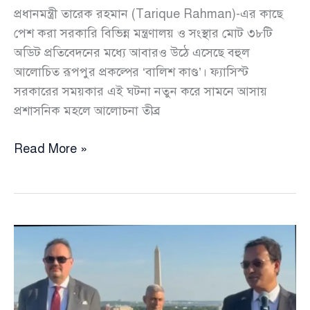
প্রধানমন্ত্রী তারেক রহমান (Tarique Rahman)-এর কাছে
পেশ করা সরকারি বিভিন্ন মন্ত্রণালয় ও সংস্থার মোট ৩৮টি
অডিট প্রতিবেদনের মধ্যে আবারও উঠে এসেছে বহুল
আলোচিত রূপপুর প্রকল্পের ‘বালিশ কাণ্ড’। ফ্যাসিস্ট
সরকারের সময়কার এই ঘটনা নতুন করে সামনে আসায়
প্রশাসনিক মহলে আলোচনা তীব্র
প্রধানমন্ত্রীর
Read More »
টেবিলে
সিএজি
অডিট
রিপোর্ট,
আলোচিত
‘বালিশ
কাণ্ড’
ফের