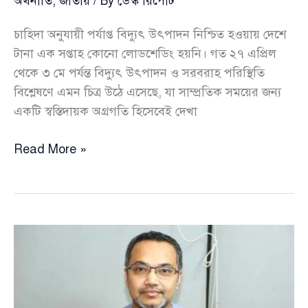
অর্থনীতি
,
জাতীয়
/ By
ডেস্ক রিপোর্ট
চাহিদা অনুযায়ী পর্যাপ্ত বিদ্যুৎ উৎপাদন নিশ্চিত হওয়ায় দেশে
টানা এক সপ্তাহ কোনো লোডশেডিং হয়নি। গত ২৭ এপ্রিল
থেকে ৩ মে পর্যন্ত বিদ্যুৎ উৎপাদন ও সরবরাহ পরিস্থিতি
বিশ্লেষণে এমন চিত্র উঠে এসেছে, যা সাম্প্রতিক সময়ের জন্য
একটি স্বস্তিদায়ক অগ্রগতি হিসেবেই দেখা
টানা
Read More »
এক
সপ্তাহে
শূন্য
লোডশেডিং:
উৎপাদন-
চাহিদার
ভারসাম্যে
স্বস্তিতে