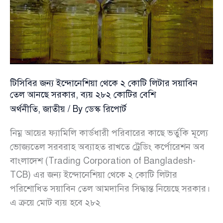
ক্রুডে
ফিরল
জ্বালানি
পরিশোধন
কার্যক্রম
টিসিবির জন্য ইন্দোনেশিয়া থেকে ২ কোটি লিটার সয়াবিন
তেল আনছে সরকার, ব্যয় ২৮২ কোটির বেশি
অর্থনীতি
,
জাতীয়
/ By
ডেস্ক রিপোর্ট
নিম্ন আয়ের ফ্যামিলি কার্ডধারী পরিবারের কাছে ভর্তুকি মূল্যে
ভোজ্যতেল সরবরাহ অব্যাহত রাখতে ট্রেডিং কর্পোরেশন অব
বাংলাদেশ (Trading Corporation of Bangladesh-
TCB) এর জন্য ইন্দোনেশিয়া থেকে ২ কোটি লিটার
পরিশোধিত সয়াবিন তেল আমদানির সিদ্ধান্ত নিয়েছে সরকার।
এ ক্রয়ে মোট ব্যয় হবে ২৮২