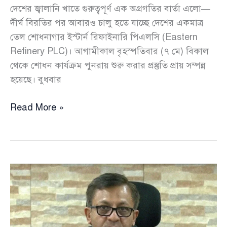
দেশের জ্বালানি খাতে গুরুত্বপূর্ণ এক অগ্রগতির বার্তা এলো—
দীর্ঘ বিরতির পর আবারও চালু হতে যাচ্ছে দেশের একমাত্র
তেল শোধনাগার ইস্টার্ন রিফাইনারি পিএলসি (Eastern
Refinery PLC)। আগামীকাল বৃহস্পতিবার (৭ মে) বিকাল
থেকে শোধন কার্যক্রম পুনরায় শুরু করার প্রস্তুতি প্রায় সম্পন্ন
হয়েছে। বুধবার
বৃহস্পতিবার
Read More »
থেকে
আবারও
চালু
হচ্ছে
দেশের
একমাত্র
তেল
শোধনাগার