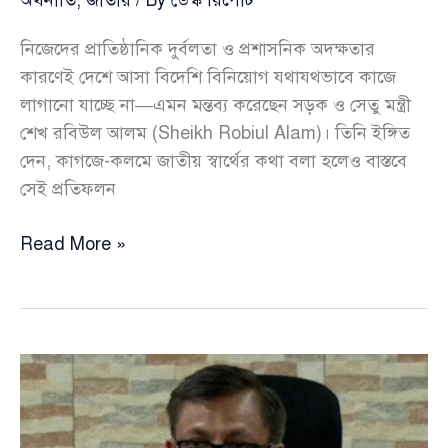
অর্থনীতি
,
জাতীয়
/ By
ডেস্ক রিপোর্ট
নিজেদের প্রাতিষ্ঠানিক দুর্বলতা ও প্রশাসনিক অদক্ষতার
কারণেই দেশে আসা বিদেশি বিনিয়োগ যথাযথভাবে কাজে
লাগানো যাচ্ছে না—এমন মন্তব্য করেছেন সড়ক ও সেতু মন্ত্রী
শেখ রবিউল আলম (Sheikh Robiul Alam)। তিনি ইঙ্গিত
দেন, কাগজে-কলমে জাতীয় স্বার্থের কথা বলা হলেও বাস্তবে
সেই প্রতিফলন
নিজেদের
Read More »
দুর্বলতায়ই
বিদেশি
বিনিয়োগ
হাতছাড়া
—
মন্ত্রী
শেখ