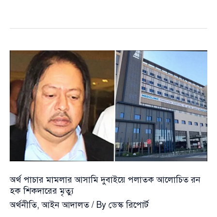
প্রজন্মকে
দক্ষ
করে
গড়তে
সরকারের
অঙ্গীকার:
মাহদী
আমিনের
স্পষ্ট
বার্তা
অর্থ পাচার মামলার আসামি দুবাইয়ে পলাতক আলোচিত রন
হক শিকদারের মৃত্যু
অর্থনীতি
,
আইন আদালত
/ By
ডেস্ক রিপোর্ট