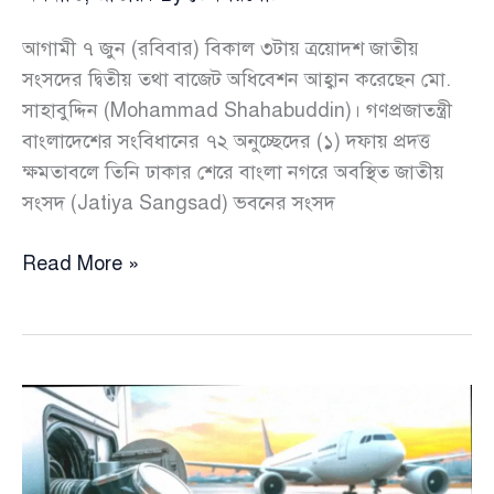
আগামী ৭ জুন (রবিবার) বিকাল ৩টায় ত্রয়োদশ জাতীয়
সংসদের দ্বিতীয় তথা বাজেট অধিবেশন আহ্বান করেছেন মো.
সাহাবুদ্দিন (Mohammad Shahabuddin)। গণপ্রজাতন্ত্রী
বাংলাদেশের সংবিধানের ৭২ অনুচ্ছেদের (১) দফায় প্রদত্ত
ক্ষমতাবলে তিনি ঢাকার শেরে বাংলা নগরে অবস্থিত জাতীয়
সংসদ (Jatiya Sangsad) ভবনের সংসদ
৭
Read More »
জুন
শুরু
হচ্ছে
২০২৬-২৭
অর্থবছরের
বাজেট
অধিবেশন,