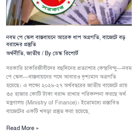
গুরুত্বপূর্ণ
বৈঠক
নবম পে স্কেল বাস্তবায়নে আরেক ধাপ অগ্রগতি, বাজেটে বড়
বরাদ্দের প্রস্তুতি
অর্থনীতি
,
জাতীয়
/ By
ডেস্ক রিপোর্ট
সরকারি চাকরিজীবীদের বহুদিনের প্রত্যাশার কেন্দ্রবিন্দু—নবম
পে স্কেল—বাস্তবায়নের পথে আবারও দৃশ্যমান অগ্রগতি
হয়েছে। এ লক্ষ্যে ২০২৬-২৭ অর্থবছরের জাতীয় বাজেটে প্রায়
৩৫ হাজার কোটি টাকা বরাদ্দ রাখার পরিকল্পনা করছে অর্থ
মন্ত্রণালয় (Ministry of Finance)। ইতোমধ্যে প্রস্তাবিত
বাজেটের একটি খসড়া প্রস্তুত করা হয়েছে,
নবম
Read More »
পে