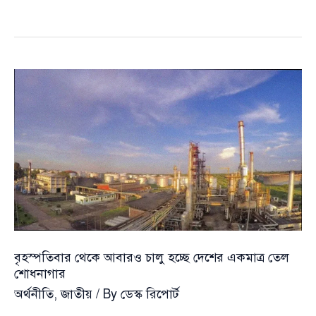
মূল্যবৃদ্ধির
পর
অবশেষে
কমল
জেট
ফুয়েলের
দাম,
লিটারে
কমেছে
প্রায়
২২
টাকা
বৃহস্পতিবার থেকে আবারও চালু হচ্ছে দেশের একমাত্র তেল
শোধনাগার
অর্থনীতি
,
জাতীয়
/ By
ডেস্ক রিপোর্ট