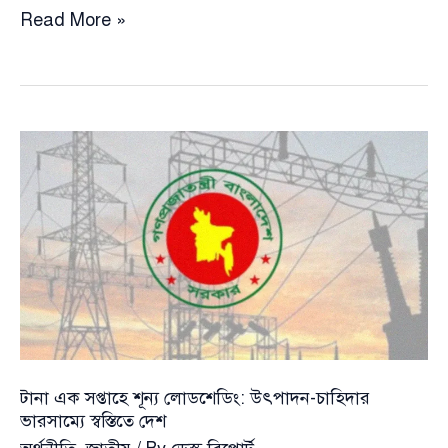
যুক্তরাষ্ট্রের
Read More »
সঙ্গে
বাণিজ্য
চুক্তি:
‘উদ্বেগ
নয়,
পারস্পরিক
লাভেই
জোর’
বললেন
বাণিজ্যমন্ত্রী
টানা এক সপ্তাহে শূন্য লোডশেডিং: উৎপাদন-চাহিদার
ভারসাম্যে স্বস্তিতে দেশ