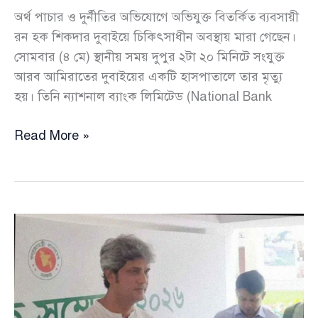
অর্থ পাচার ও দুর্নীতির অভিযোগে অভিযুক্ত বিতর্কিত ব্যবসায়ী
রন হক শিকদার দুবাইয়ে চিকিৎসাধীন অবস্থায় মারা গেছেন।
সোমবার (৪ মে) স্থানীয় সময় দুপুর ২টা ২০ মিনিটে সংযুক্ত
আরব আমিরাতের দুবাইয়ের একটি হাসপাতালে তার মৃত্যু
হয়। তিনি ন্যাশনাল ব্যাংক লিমিটেড (National Bank
অর্থ
Read More »
পাচার
মামলার
আসামি
দুবাইয়ে
পলাতক
আলোচিত
রন
হক
শিকদারের