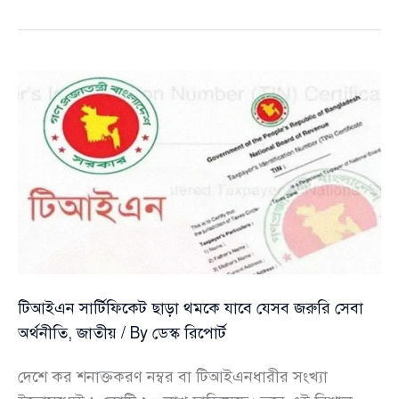
স্কেল
বাস্তবায়নে
আরেক
ধাপ
অগ্রগতি,
বাজেটে
বড়
বরাদ্দের
প্রস্তুতি
টিআইএন সার্টিফিকেট ছাড়া থমকে যাবে যেসব জরুরি সেবা
অর্থনীতি
,
জাতীয়
/ By
ডেস্ক রিপোর্ট
দেশে কর শনাক্তকরণ নম্বর বা টিআইএনধারীর সংখ্যা