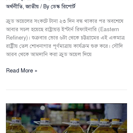
অর্থনীতি
,
জাতীয়
/ By
ডেস্ক রিপোর্ট
ক্রুড অয়েলের সংকটে টানা ২৩ দিন বন্ধ থাকার পর অবশেষে
আবার সচল হয়েছে রাষ্ট্রায়ত্ত ইস্টার্ন রিফাইনারি (Eastern
Refinery)। শুক্রবার ভোর ৬টা থেকে চট্টগ্রামের এই একমাত্র
রাষ্ট্রীয় তেল শোধনাগার পূর্ণমাত্রায় কার্যক্রম শুরু করে। সৌদি
আরব থেকে আমদানি করা ক্রুড অয়েল দিয়ে
২৩
Read More »
দিন
পর
আবার
সচল
ইস্টার্ন
রিফাইনারি,
সৌদি