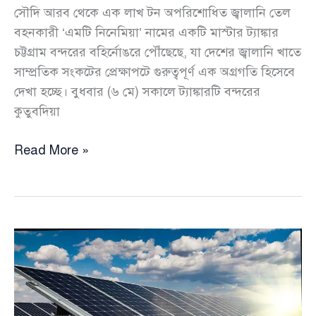
সৌদি আরব থেকে এক লাখ টন অপরিশোধিত জ্বালানি তেল
বহনকারী ‘এমটি নিনেমিয়া’ নামের একটি মাস্টার ট্যাঙ্কার
চট্টগ্রাম বন্দরের বহির্নোঙরে পৌঁছেছে, যা দেশের জ্বালানি খাতে
সাম্প্রতিক সংকটের প্রেক্ষাপটে গুরুত্বপূর্ণ এক অগ্রগতি হিসেবে
দেখা হচ্ছে। বুধবার (৬ মে) সকালে ট্যাঙ্কারটি বন্দরের
কুতুবদিয়া
সৌদি
Read More »
আরব
থেকে
১
লাখ
টন
ক্রুড
তেল
নিয়ে