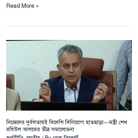
বোয়িং
Read More »
চুক্তিতে
বাংলাদেশকে
‘বিশেষ
ধন্যবাদ’
জানালেন
পল
কাপুর
নিজেদের দুর্বলতায়ই বিদেশি বিনিয়োগ হাতছাড়া—মন্ত্রী শেখ
রবিউল আলমের তীব্র সমালোচনা