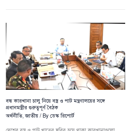
কর্মসংস্থান
লক্ষ্য
সামনে
রেখে
মাঠ
প্রশাসনকে
নতুন
বার্তা
সরকারের
বন্ধ কারখানা চালু নিয়ে বস্ত্র ও পাট মন্ত্রণালয়ের সঙ্গে
প্রধানমন্ত্রীর গুরুত্বপূর্ণ বৈঠক
অর্থনীতি
,
জাতীয়
/ By
ডেস্ক রিপোর্ট
দেশের বস্ত্র ও পাট খাতের স্থবির হয়ে থাকা কারখানাগুলো