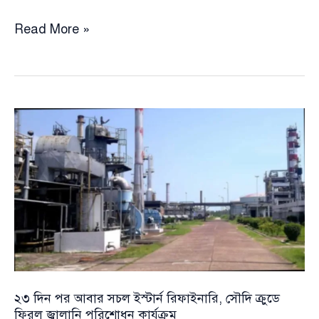
৮০
Read More »
দিন
পর
খুলছে
ইরানের
শেয়ারবাজার,
যুদ্ধ-
সংকটে
আস্থার
বড়
পরীক্ষা
২৩ দিন পর আবার সচল ইস্টার্ন রিফাইনারি, সৌদি ক্রুডে
ফিরল জ্বালানি পরিশোধন কার্যক্রম