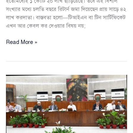
ইতোমধ্যেই ১ কোটি ২০ লাখ ছাড়িয়েছে। তবে এই বিশাল
সংখ্যার মধ্যে চলতি বছরে রিটার্ন জমা দিয়েছেন প্রায় সাড়ে ৪২
লাখ করদাতা। বাস্তবতা হলো—টিআইএন বা টিন সার্টিফিকেট
এখন আর কেবল কর দেওয়ার বিষয় নয়;
টিআইএন
Read More »
সার্টিফিকেট
ছাড়া
থমকে
যাবে
যেসব
জরুরি
সেবা