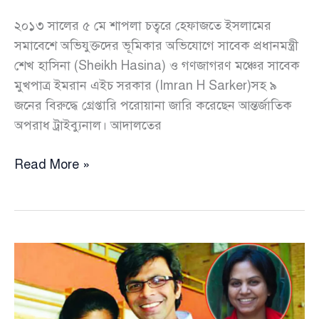
২০১৩ সালের ৫ মে শাপলা চত্বরে হেফাজতে ইসলামের
সমাবেশে অভিযুক্তদের ভূমিকার অভিযোগে সাবেক প্রধানমন্ত্রী
শেখ হাসিনা (Sheikh Hasina) ও গণজাগরণ মঞ্চের সাবেক
মুখপাত্র ইমরান এইচ সরকার (Imran H Sarker)সহ ৯
জনের বিরুদ্ধে গ্রেপ্তারি পরোয়ানা জারি করেছেন আন্তর্জাতিক
অপরাধ ট্রাইব্যুনাল। আদালতের
শাপলা
Read More »
চত্বরে
গণহত্যার
অভিযোগ
হাসিনা-
ইমরান
এইচ
সরকারসহ