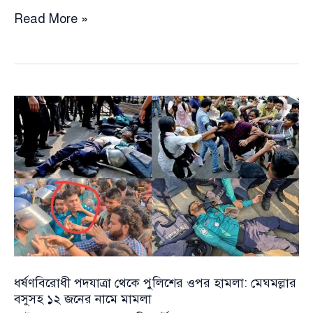
শ্রমিকদের
Read More »
সব
পাওনা
২০
রমজানের
মধ্যে
পরিশোধের
সিদ্ধান্ত
ধর্ষণবিরোধী পদযাত্রা থেকে পুলিশের ওপর হামলা: মেঘমল্লার
বসুসহ ১২ জনের নামে মামলা