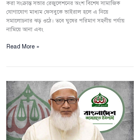
করা সংক্রান্ত সভার রেজুলেশনের অংশ বিশেষ সামাজিক
যোগাযোগ মাধ্যম ফেসবুকে ভাইরাল হলে এ নিয়ে
সমালোচনার ঝড় ওঠে। তবে ঘুষের পরিমাণ সহনীয় পর্যায়
নামিয়ে আনা এবং
ঘুষ
Read More »
দেওয়ার
পরিমাণ
সহনীয়
পর্যায়ে
রাখতে
শরীয়তপুর
আইনজীবী
সমিতির
রেজুলেশন