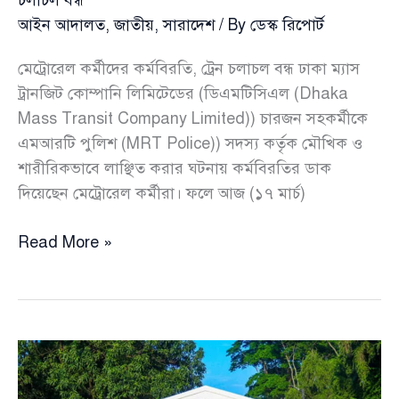
আইন আদালত
,
জাতীয়
,
সারাদেশ
/ By
ডেস্ক রিপোর্ট
মেট্রোরেল কর্মীদের কর্মবিরতি, ট্রেন চলাচল বন্ধ ঢাকা ম্যাস
ট্রানজিট কোম্পানি লিমিটেডের (ডিএমটিসিএল (Dhaka
Mass Transit Company Limited)) চারজন সহকর্মীকে
এমআরটি পুলিশ (MRT Police)) সদস্য কর্তৃক মৌখিক ও
শারীরিকভাবে লাঞ্ছিত করার ঘটনায় কর্মবিরতির ডাক
দিয়েছেন মেট্রোরেল কর্মীরা। ফলে আজ (১৭ মার্চ)
মেট্রোরেল
Read More »
কর্মীদের
কর্মবিরতি
ঘোষণায়
সকাল
থেকে
ট্রেন