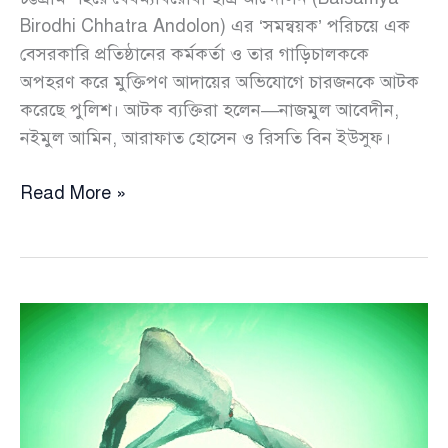
Birodhi Chhatra Andolon) এর ‘সমন্বয়ক’ পরিচয়ে এক
বেসরকারি প্রতিষ্ঠানের কর্মকর্তা ও তার গাড়িচালককে
অপহরণ করে মুক্তিপণ আদায়ের অভিযোগে চারজনকে আটক
করেছে পুলিশ। আটক ব্যক্তিরা হলেন—নাজমুল আবেদীন,
নইমুল আমিন, আরাফাত হোসেন ও রিসতি বিন ইউসুফ।
বৈষম্যবিরোধী
Read More »
ছাত্র
আন্দোলনের
‘সমন্বয়ক’
পরিচয়ে
বাসায়
ঢুকে
দুজনকে
অপহরণ,
মুক্তিপণ