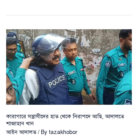
কান্ড
:
কেন
মামলা
তুলে
নিলেন,
কারন
জানালেন
খোদ
তাহমিনা
কারাগারে সন্ত্রাসীদের হাত থেকে নিরাপদে আছি, আদালতে
শাজাহান খান
আইন আদালত
/ By
tazakhobor