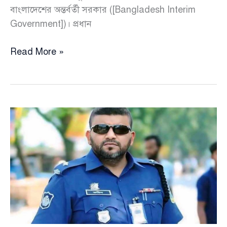
বাংলাদেশের অন্তর্বর্তী সরকার ([Bangladesh Interim
Government])। প্রধান
যেকারনে
Read More »
এবার
ডিএমপি
কমিশনারের
কড়া
সমালোচনায়
প্রধান
উপদেষ্টার
কার্যালয়