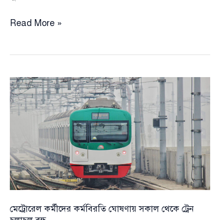
ইসির
Read More »
ভিন্নমত:
নির্বাচন
সংস্কার
কমিশনের
সুপারিশে
স্বাধীনতা
খর্বের
আশঙ্কা,
জাতীয়
ঐকমত্য
কমিশনে
চিঠি
মেট্রোরেল কর্মীদের কর্মবিরতি ঘোষণায় সকাল থেকে ট্রেন
চলাচল বন্ধ