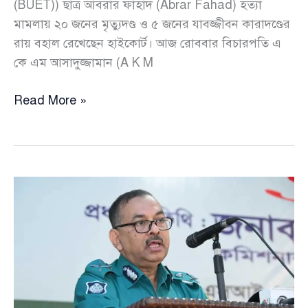
(BUET)) ছাত্র আবরার ফাহাদ (Abrar Fahad) হত্যা
মামলায় ২০ জনের মৃত্যুদণ্ড ও ৫ জনের যাবজ্জীবন কারাদণ্ডের
রায় বহাল রেখেছেন হাইকোর্ট। আজ রোববার বিচারপতি এ
কে এম আসাদুজ্জামান (A K M
বুয়েট
Read More »
ছাত্র
আবরার
হত্যা
মামলায়
২০
জনের
মৃত্যুদণ্ড
ও
৫
জনের