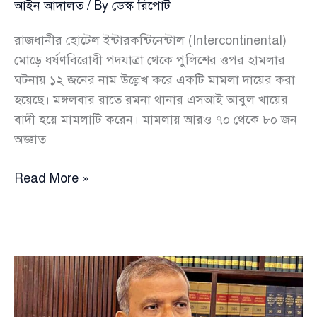
আইন আদালত
/ By
ডেস্ক রিপোর্ট
রাজধানীর হোটেল ইন্টারকন্টিনেন্টাল (Intercontinental)
মোড়ে ধর্ষণবিরোধী পদযাত্রা থেকে পুলিশের ওপর হামলার
ঘটনায় ১২ জনের নাম উল্লেখ করে একটি মামলা দায়ের করা
হয়েছে। মঙ্গলবার রাতে রমনা থানার এসআই আবুল খায়ের
বাদী হয়ে মামলাটি করেন। মামলায় আরও ৭০ থেকে ৮০ জন
অজ্ঞাত
ধর্ষণবিরোধী
Read More »
পদযাত্রা
থেকে
পুলিশের
ওপর
হামলা:
মেঘমল্লার
বসুসহ