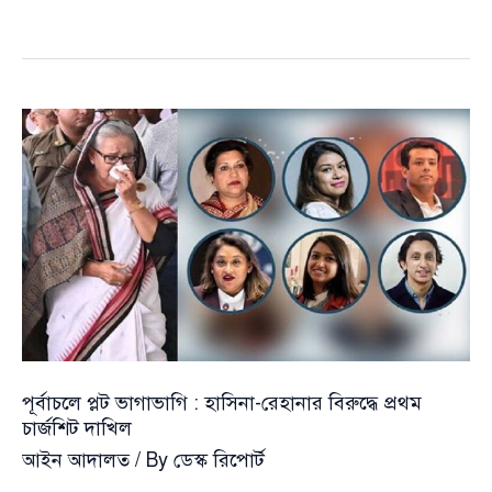
রুনি
হত্যা
মামলায়
ফারজানা
রুপাকে
জিজ্ঞাসাবাদের
অনুমতি
পূর্বাচলে প্লট ভাগাভাগি : হাসিনা-রেহানার বিরুদ্ধে প্রথম
চার্জশিট দাখিল
আইন আদালত
/ By
ডেস্ক রিপোর্ট