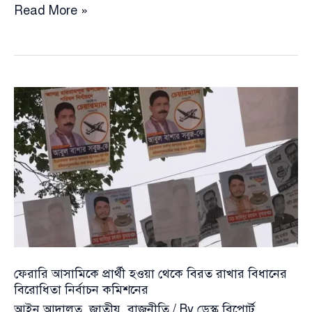
অবশেষে
Read More »
গাজীপুরে
নিষিদ্ধ
করা
হলো
ঘোড়া
জবাই
এবং
মাংস
বিক্রি
ফেরারি আসামিকে প্রার্থী হওয়া থেকে বিরত রাখার বিধানের
বিরোধিতা নির্বাচন কমিশনের
আইন আদালত
,
জাতীয়
,
রাজনীতি
/ By
ডেস্ক রিপোর্ট