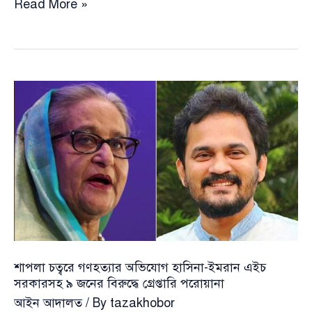
ধর্ষণ
Read More »
মামলার
আইন
সংশোধনে
খসড়া
প্রস্তুত
শাপলা চত্বরে গণহত্যার অভিযোগ হাসিনা-ইমরান এইচ
সরকারসহ ৯ জনের বিরুদ্ধে গ্রেপ্তারি পরোয়ানা
আইন আদালত
/ By
tazakhobor