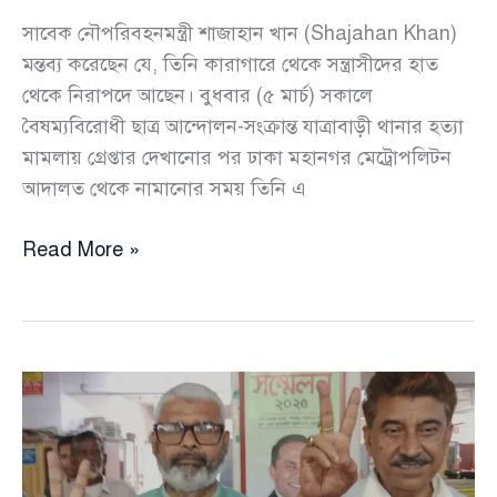
সাবেক নৌপরিবহনমন্ত্রী শাজাহান খান (Shajahan Khan)
মন্তব্য করেছেন যে, তিনি কারাগারে থেকে সন্ত্রাসীদের হাত
থেকে নিরাপদে আছেন। বুধবার (৫ মার্চ) সকালে
বৈষম্যবিরোধী ছাত্র আন্দোলন-সংক্রান্ত যাত্রাবাড়ী থানার হত্যা
মামলায় গ্রেপ্তার দেখানোর পর ঢাকা মহানগর মেট্রোপলিটন
আদালত থেকে নামানোর সময় তিনি এ
কারাগারে
Read More »
সন্ত্রাসীদের
হাত
থেকে
নিরাপদে
আছি,
আদালতে
শাজাহান