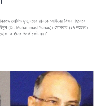
া
র বিরুদ্ধে ঘোষিত মৃত্যুদণ্ডের রায়কে ‘আইনের বিজয়’ হিসেবে
ম্মদ ইউনূস (Dr. Muhammad Yunus)। সোমবার (১৭ নভেম্বর)
ই হোক, আইনের ঊর্ধ্বে কেউ নয়।”