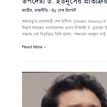
উপদেষ্টা ড. ইউনূসের প্রতিক্রিয়
জাতীয়
,
রাজনীতি
/ By
ডেস্ক রিপোর্ট
ক্ষমতাচ্যুত প্রধানমন্ত্রী শেখ হাসিনা (Sheikh Hasina)-
উল্লেখ করেছেন বাংলাদেশের প্রধান উপদেষ্টা ড. মুহা
সন্ধ্যায় এক বিবৃতিতে তিনি বলেন, “ক্ষমতার অবস্থান যা
“আইনের
Read More »
ঊর্ধ্বে
কেউ
নয়”—
শেখ
হাসিনার
রায়
নিয়ে
প্রধান
উপদেষ্টা