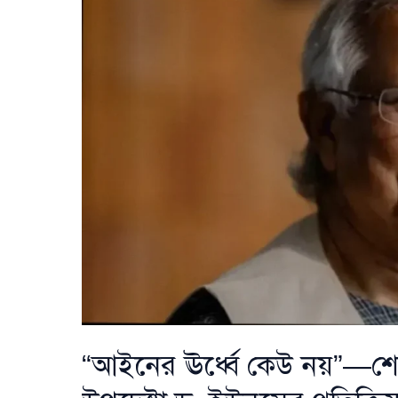
“আইনের ঊর্ধ্বে কেউ নয়”—শেখ