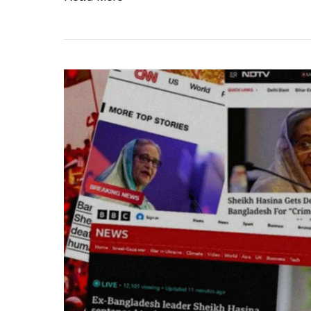
বিশ্বের
জনমত
এবং
বাংলাদেশের
জনগণের
দাবী
ও
প্রত্যাশা
পূরণ
হয়েছে”—
শেখ
হাসিনার
রায়ে
বিএনপির
প্রতিক্রিয়া