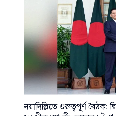
ব্যবসায়িক
ভিসাও
শিগগিরই
নয়াদিল্লিতে গুরুত্বপূর্ণ বৈঠক: দ্