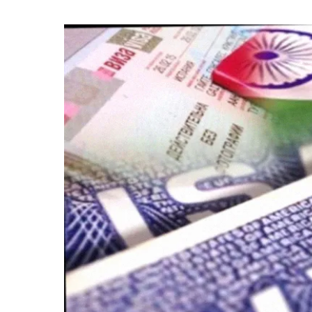
সম্পর্কে
নতুন
গতি
আনার
ইঙ্গিত
দিলেন
প্রধানমন্ত্রীর
উপদেষ্টা