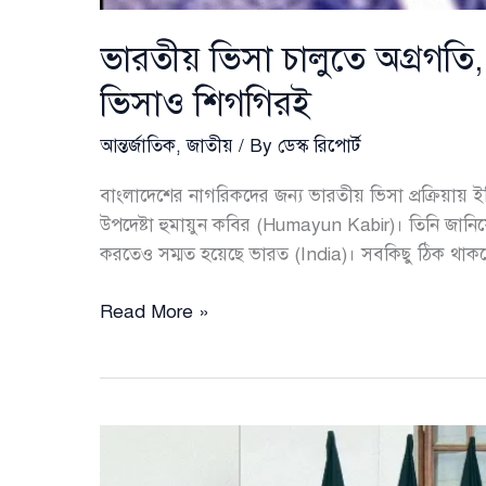
ভারতীয় ভিসা চালুতে অগ্রগতি
ভিসাও শিগগিরই
আন্তর্জাতিক
,
জাতীয়
/ By
ডেস্ক রিপোর্ট
বাংলাদেশের নাগরিকদের জন্য ভারতীয় ভিসা প্রক্রিয়ায় ইতি
উপদেষ্টা হুমায়ুন কবির (Humayun Kabir)। তিনি জানিয়
করতেও সম্মত হয়েছে ভারত (India)। সবকিছু ঠিক থাকলে
ভারতীয়
Read More »
ভিসা
চালুতে
অগ্রগতি,
চিকিৎসার
পাশাপাশি