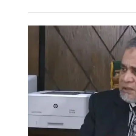
চোরাগোপ্তা
হা
\ম
\লার
আশঙ্কা
প্রকাশ,
নির্বাচনী
নিরাপত্তা
নিয়ে
সতর্ক
ইসি