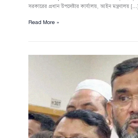
সরকারের প্রধান উপদেষ্টার কার্যালয়, আইন মন্ত্রণালয় […
১৭
Read More »
ফেব্রুয়ারি
শপথ
পড়াবেন
ইসি,
বঙ্গভবনে
নতুন
সরকারের
অনুষ্ঠানে
থাকবেন
হাজার
অতিথি