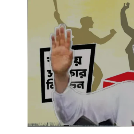
হয়ে
যাবে,
তাই
ভোটের
দিন
তেমন
সুবিধা
করতে
পারবে
না
:
মার্কিন
দূতকে
সিইসি