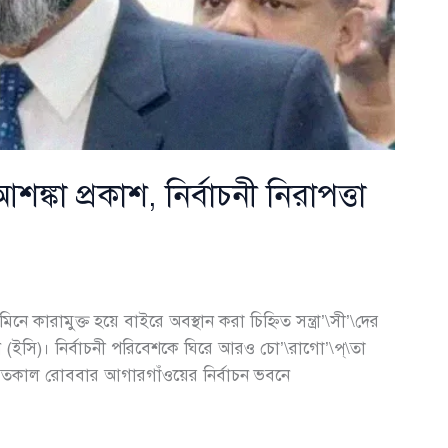
্কা প্রকাশ, নির্বাচনী নিরাপত্তা
 কারামুক্ত হয়ে বাইরে অবস্থান করা চিহ্নিত সন্ত্রা’\সী’\দের
িশন (ইসি)। নির্বাচনী পরিবেশকে ঘিরে আরও চো’\রাগো’\প্\তা
 গতকাল রোববার আগারগাঁওয়ের নির্বাচন ভবনে