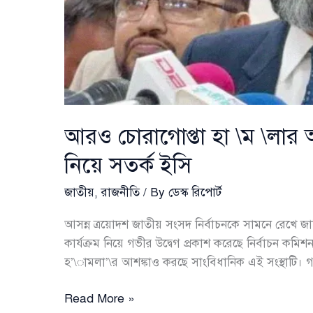
আরও চোরাগোপ্তা হা \ম \লার আশঙ
নিয়ে সতর্ক ইসি
জাতীয়
,
রাজনীতি
/ By
ডেস্ক রিপোর্ট
আসন্ন ত্রয়োদশ জাতীয় সংসদ নির্বাচনকে সামনে রেখে জামিনে
কার্যক্রম নিয়ে গভীর উদ্বেগ প্রকাশ করেছে নির্বাচন কম
হ’\ামলা’\র আশঙ্কাও করছে সাংবিধানিক এই সংস্থাটি।
আরও
Read More »