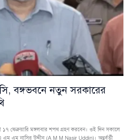
সি, বঙ্গভবনে নতুন সরকারের
থি
ামী ১৭ ফেব্রুয়ারি মঙ্গলবার শপথ গ্রহণ করবেন। ওই দিন সকালে
 এম এম নাসির উদ্দীন (A M M Nasir Uddin)। অন্তর্বর্তী