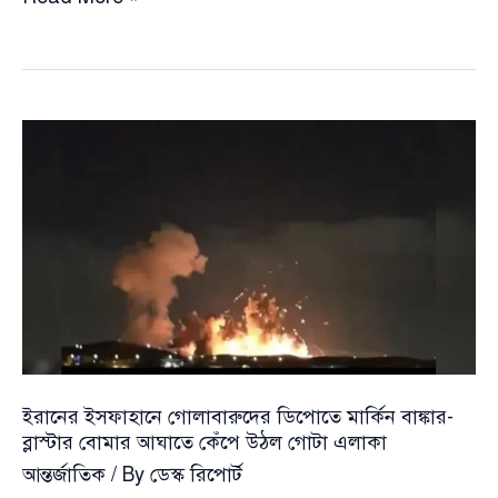
বন্দরে
২০
লাখ
ব্যারেল
তেলবোঝাই
জাহাজে
ইরানি
হা’\মলা,
সাগরে
তেল
ছড়িয়ে
পড়ার
আশঙ্কা
ইরানের ইসফাহানে গোলাবারুদের ডিপোতে মার্কিন বাঙ্কার-
ব্লাস্টার বোমার আঘাতে কেঁপে উঠল গোটা এলাকা
আন্তর্জাতিক
/ By
ডেস্ক রিপোর্ট