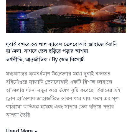
ট্রাম্পের
দুবাই বন্দরে ২০ লাখ ব্যারেল তেলবোঝাই জাহাজে ইরানি
হা’\মলা, সাগরে তেল ছড়িয়ে পড়ার আশঙ্কা
অর্থনীতি
,
আন্তর্জাতিক
/ By
ডেস্ক রিপোর্ট
মধ্যপ্রাচ্যের ক্রমবর্ধমান উত্তেজনার মধ্যে দুবাই বন্দরের
বহির্নোঙরে জ্বালানি তেলবোঝাই একটি বিশাল জাহাজে
হা’\মলার ঘটনা নতুন করে উদ্বেগ সৃষ্টি করেছে। ইরানের এই
ড্রোন হা’\মলায় জাহাজটিতে আগুন ধরে যায়, ফলে এর মূল
কাঠামো ক্ষতিগ্রস্ত হয়েছে এবং সাগরে তেল ছড়িয়ে পড়ার
আশঙ্কা তৈরি
দুবাই
Read More »