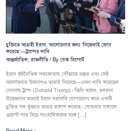
চুক্তিতে আগ্রহী ইরান, আলোচনার জন্য ‘নিজেরাই ফোন
করেছে’—ট্রাম্পের দাবি
আন্তর্জাতিক
,
রাজনীতি
/ By
ডেস্ক রিপোর্ট
ইরান কূটনৈতিক সমঝোতায় পৌঁছাতে প্রস্তুত এবং সেই
আলোচনার উদ্যোগও তারাই নিয়েছে—এমন দাবি করেছেন
ডোনাল্ড ট্রাম্প (Donald Trump)। তিনি বলেন, চলমান
উত্তেজনার মধ্যেই ইরান সরাসরি যোগাযোগ করে একটি
চুক্তির পথ খুঁজতে আগ্রহ প্রকাশ করেছে। সোমবার সকালে
ওয়েস্ট পাম বিচে সাংবাদিকদের সঙ্গে […]
চুক্তিতে
Read More »