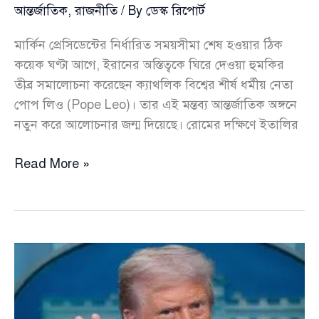
আন্তর্জাতিক
,
রাজনীতি
/ By
ডেস্ক রিপোর্ট
মার্কিন প্রেসিডেন্টের নির্ধারিত সময়সীমা শেষ হওয়ার ঠিক
কয়েক ঘণ্টা আগে, ইরানের অস্তিত্বকে ঘিরে দেওয়া হুমকির
তীব্র সমালোচনা করেছেন ক্যাথলিক বিশ্বের শীর্ষ ধর্মীয় নেতা
পোপ লিও (Pope Leo)। তার এই মন্তব্য আন্তর্জাতিক অঙ্গনে
নতুন করে আলোচনার জন্ম দিয়েছে। রোমের দক্ষিণে ইতালির
ইরানকে
Read More »
ঘিরে
‘অগ্রহণযোগ্য’
হুমকি
—
ট্রাম্পের
বিরুদ্ধে
সরব