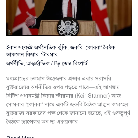
যুদ্ধ
শেষের
বিস্ময়কর
ইঙ্গিত
ট্রাম্পের
ইরান সংকটে অর্থনৈতিক ঝুঁকি, জরুরি ‘কোবরা’ বৈঠক
ডাকলেন কিয়ার স্টারমার
অর্থনীতি
,
আন্তর্জাতিক
/ By
ডেস্ক রিপোর্ট
মধ্যপ্রাচ্যের চলমান উত্তেজনার প্রভাব এবার সরাসরি
যুক্তরাজ্যের অর্থনীতির ওপর পড়তে পারে—এই আশঙ্কায়
ব্রিটিশ প্রধানমন্ত্রী কিয়ার স্টারমার (Keir Starmer) আজ
সোমবার ‘কোবরা’ নামে একটি জরুরি বৈঠক আহ্বান করেছেন।
যুক্তরাজ্য সরকারের পক্ষ থেকে জানানো হয়েছে, এই গুরুত্বপূর্ণ
বৈঠকে চ্যান্সেলর অব দ্য এক্সচেকার