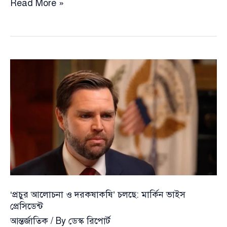
“আজ
Read More »
রাতেই
ধ্বংস
হতে
পারে
পুরো
সভ্যতা”—
ইরানকে
ট্রাম্পের
কঠোর
হুঁশিয়ারি
‘প্রচুর আলোচনা ও দরকষাকষি’ চলছে: মার্কিন ভাইস
প্রেসিডেন্ট
আন্তর্জাতিক
/ By
ডেস্ক রিপোর্ট