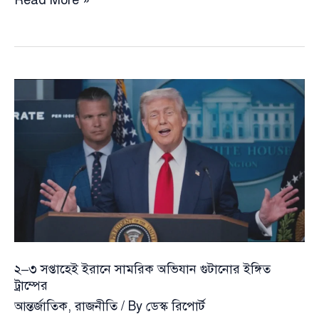
Read More »
যুদ্ধে
‘লক্ষ্য
পূরণের
পথে’—
জাতির
উদ্দেশে
ভাষণে
ডোনাল্ড
ট্রাম্পের
বার্তা
২–৩ সপ্তাহেই ইরানে সামরিক অভিযান গুটানোর ইঙ্গিত
ট্রাম্পের
আন্তর্জাতিক
,
রাজনীতি
/ By
ডেস্ক রিপোর্ট