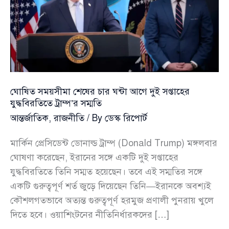
ঘোষিত সময়সীমা শেষের চার ঘন্টা আগে দুই সপ্তাহের
যুদ্ধবিরতিতে ট্রাম্প’র সম্মতি
আন্তর্জাতিক
,
রাজনীতি
/ By
ডেস্ক রিপোর্ট
মার্কিন প্রেসিডেন্ট ডোনাল্ড ট্রাম্প (Donald Trump) মঙ্গলবার
ঘোষণা করেছেন, ইরানের সঙ্গে একটি দুই সপ্তাহের
যুদ্ধবিরতিতে তিনি সম্মত হয়েছেন। তবে এই সম্মতির সঙ্গে
একটি গুরুত্বপূর্ণ শর্ত জুড়ে দিয়েছেন তিনি—ইরানকে অবশ্যই
কৌশলগতভাবে অত্যন্ত গুরুত্বপূর্ণ হরমুজ প্রণালী পুনরায় খুলে
দিতে হবে। ওয়াশিংটনের নীতিনির্ধারকদের […]