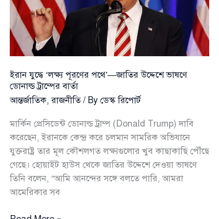
ইরান যুদ্ধে ‘লক্ষ্য পূরণের পথে’—জাতির উদ্দেশে ভাষণে
ডোনাল্ড ট্রাম্পের বার্তা
আন্তর্জাতিক
,
রাজনীতি
/ By
ডেস্ক রিপোর্ট
মার্কিন প্রেসিডেন্ট ডোনাল্ড ট্রাম্প (Donald Trump) দাবি
করেছেন, ইরানকে কেন্দ্র করে চলমান সামরিক অভিযানে
যুক্তরাষ্ট্র তার মূল কৌশলগত লক্ষ্যগুলোর খুব কাছাকাছি পৌঁছে
গেছে। হোয়াইট হাউস থেকে জাতির উদ্দেশে দেওয়া ভাষণে
তিনি বলেন, “আমি আনন্দের সঙ্গে বলতে পারি, আমরা
আমেরিকার সব
ইরান