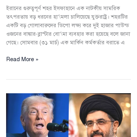
ইরানের গুরুত্বপূর্ণ শহর ইসফাহানে এক নাটকীয় সামরিক
তৎপরতায় বড় ধরনের হা’\মলা চালিয়েছে যুক্তরাষ্ট্র। শহরটির
একটি বড় গোলাবারুদের ডিপো লক্ষ্য করে দুই হাজার পাউন্ড
ওজনের বাঙ্কার-ব্লাস্টার বো’\মা ব্যবহার করা হয়েছে বলে জানা
গেছে। সোমবার (৩১ মার্চ) এক মার্কিন কর্মকর্তার বরাতে এ
ইরানের
Read More »
ইসফাহানে
গোলাবারুদের
ডিপোতে
মার্কিন
বাঙ্কার-
ব্লাস্টার
বোমার
আঘাতে
কেঁপে