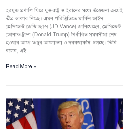
হরমুজ প্রণালি ঘিরে যুক্তরাষ্ট্র ও ইরানের মধ্যে উত্তেজনা ক্রমেই
তীব্র আকার নিচ্ছে। এমন পরিস্থিতিতে মার্কিন ভাইস
প্রেসিডেন্ট জেডি ভ্যান্স (JD Vance) জানিয়েছেন, প্রেসিডেন্ট
ডোনাল্ড ট্রাম্প (Donald Trump) নির্ধারিত সময়সীমা শেষ
হওয়ার আগে ‘প্রচুর আলোচনা ও দরকষাকষি’ চলছে। তিনি
বলেন, এই
‘প্রচুর
Read More »
আলোচনা
ও
দরকষাকষি’
চলছে:
মার্কিন
ভাইস
প্রেসিডেন্ট