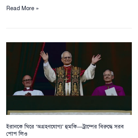
ঘোষিত
Read More »
সময়সীমা
শেষের
চার
ঘন্টা
আগে
দুই
সপ্তাহের
যুদ্ধবিরতিতে
ট্রাম্প’র
সম্মতি
ইরানকে ঘিরে ‘অগ্রহণযোগ্য’ হুমকি—ট্রাম্পের বিরুদ্ধে সরব
পোপ লিও