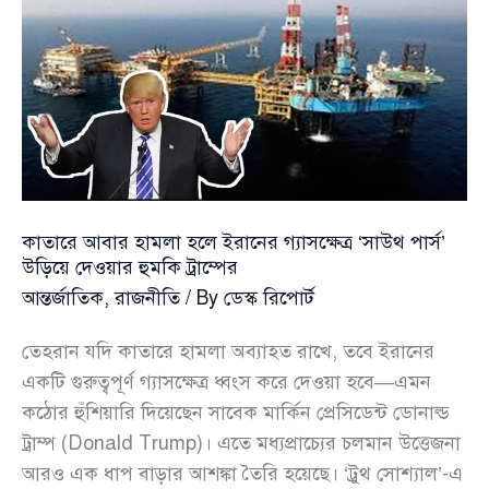
মেরিন
মোতায়েনের
তৎপরতা
কাতারে আবার হামলা হলে ইরানের গ্যাসক্ষেত্র ‘সাউথ পার্স’
উড়িয়ে দেওয়ার হুমকি ট্রাম্পের
আন্তর্জাতিক
,
রাজনীতি
/ By
ডেস্ক রিপোর্ট
তেহরান যদি কাতারে হামলা অব্যাহত রাখে, তবে ইরানের
একটি গুরুত্বপূর্ণ গ্যাসক্ষেত্র ধ্বংস করে দেওয়া হবে—এমন
কঠোর হুঁশিয়ারি দিয়েছেন সাবেক মার্কিন প্রেসিডেন্ট ডোনাল্ড
ট্রাম্প (Donald Trump)। এতে মধ্যপ্রাচ্যের চলমান উত্তেজনা
আরও এক ধাপ বাড়ার আশঙ্কা তৈরি হয়েছে। ‘ট্রুথ সোশ্যাল’-এ