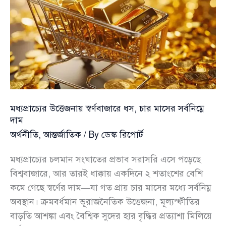
তেলের
দামে
ঊর্ধ্বগতি
মধ্যপ্রাচ্যের উত্তেজনায় স্বর্ণবাজারে ধস, চার মাসের সর্বনিম্নে
দাম
অর্থনীতি
,
আন্তর্জাতিক
/ By
ডেস্ক রিপোর্ট
মধ্যপ্রাচ্যের চলমান সংঘাতের প্রভাব সরাসরি এসে পড়েছে
বিশ্ববাজারে, আর তারই ধাক্কায় একদিনে ২ শতাংশের বেশি
কমে গেছে স্বর্ণের দাম—যা গত প্রায় চার মাসের মধ্যে সর্বনিম্ন
অবস্থান। ক্রমবর্ধমান ভূরাজনৈতিক উত্তেজনা, মূল্যস্ফীতির
বাড়তি আশঙ্কা এবং বৈশ্বিক সুদের হার বৃদ্ধির প্রত্যাশা মিলিয়ে