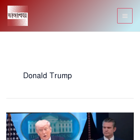
Skip
to
content
Donald Trump