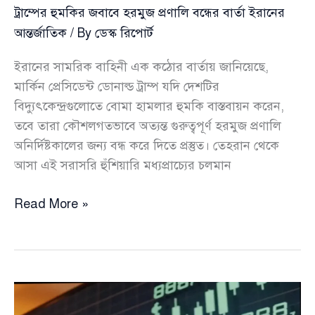
ট্রাম্পের হুমকির জবাবে হরমুজ প্রণালি বন্ধের বার্তা ইরানের
আন্তর্জাতিক
/ By
ডেস্ক রিপোর্ট
ইরানের সামরিক বাহিনী এক কঠোর বার্তায় জানিয়েছে,
মার্কিন প্রেসিডেন্ট ডোনাল্ড ট্রাম্প যদি দেশটির
বিদ্যুৎকেন্দ্রগুলোতে বোমা হামলার হুমকি বাস্তবায়ন করেন,
তবে তারা কৌশলগতভাবে অত্যন্ত গুরুত্বপূর্ণ হরমুজ প্রণালি
অনির্দিষ্টকালের জন্য বন্ধ করে দিতে প্রস্তুত। তেহরান থেকে
আসা এই সরাসরি হুঁশিয়ারি মধ্যপ্রাচ্যের চলমান
ট্রাম্পের
Read More »
হুমকির
জবাবে
হরমুজ
প্রণালি
বন্ধের