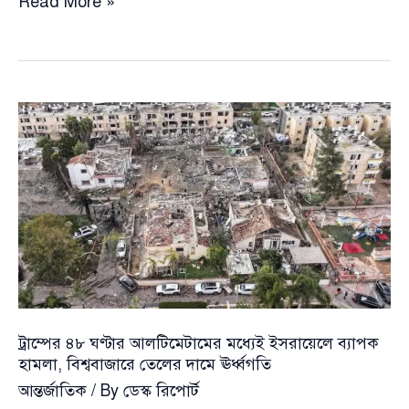
ইরান
Read More »
সংকটে
অর্থনৈতিক
ঝুঁকি,
জরুরি
‘কোবরা’
বৈঠক
ডাকলেন
কিয়ার
স্টারমার
ট্রাম্পের ৪৮ ঘণ্টার আলটিমেটামের মধ্যেই ইসরায়েলে ব্যাপক
হামলা, বিশ্ববাজারে তেলের দামে ঊর্ধ্বগতি
আন্তর্জাতিক
/ By
ডেস্ক রিপোর্ট