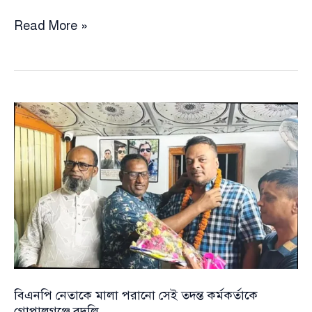
জাকসু
Read More »
নির্বাচন
:
৫
প্যানেল,
৫
স্বতন্ত্র
প্রার্থী,
নির্বাচনী
দায়িত্ব
প্রাপ্ত
শিক্ষকদের
ভোট
বর্জন,
বিএনপি নেতাকে মালা পরানো সেই তদন্ত কর্মকর্তাকে
পুনর্নির্বাচনের
গোপালগঞ্জে বদলি