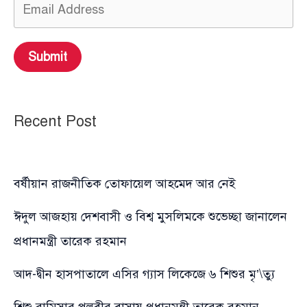
Submit
Recent Post
বর্ষীয়ান রাজনীতিক তোফায়েল আহমেদ আর নেই
ঈদুল আজহায় দেশবাসী ও বিশ্ব মুসলিমকে শুভেচ্ছা জানালেন
প্রধানমন্ত্রী তারেক রহমান
আদ-দ্বীন হাসপাতালে এসির গ্যাস লিকেজে ৬ শিশুর মৃ’\ত্যু
শিশু রামিসার পল্লবীর বাসায় প্রধানমন্ত্রী তারেক রহমান