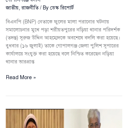
দাবি
জাতীয়
,
রাজনীতি
/ By
ডেস্ক রিপোর্ট
বিএনপি (BNP) নেতাকে ফুলের মালা পরানোর ঘটনায়
সমালোচনার মুখে পড়া শরীয়তপুরের নড়িয়া থানার পরিদর্শক
(তদন্ত) সুরুজ উদ্দিন আহম্মেদকে অবশেষে বদলি করা হয়েছে।
বুধবার (১৬ জুলাই) তাকে গোপালগঞ্জ জেলা পুলিশ সুপারের
কার্যালয়ে সংযুক্ত করা হয়েছে বলে নিশ্চিত করেছেন নড়িয়া
থানার ভারপ্রাপ্ত
বিএনপি
Read More »
নেতাকে
মালা
পরানো
সেই
তদন্ত
কর্মকর্তাকে