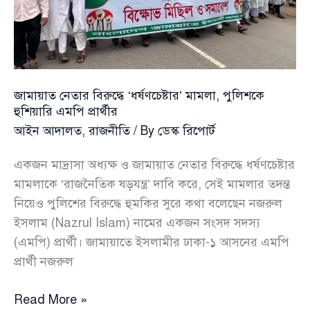
অর্থহীন”:
লন্ডনে
জামায়াত
আমির
জামায়াত নেতার বিরুদ্ধে ‘ধর্ষণচেষ্টার’ মামলা, পুলিশকে
হুশিয়ারি এমপি প্রার্থীর
আইন আদালত
,
রাজনীতি
/ By
ডেস্ক রিপোর্ট
একজন মাদ্রাসা অধ্যক্ষ ও জামায়াত নেতার বিরুদ্ধে ধর্ষণচেষ্টার
মামলাকে ‘রাজনৈতিক ষড়যন্ত্র’ দাবি করে, সেই মামলার তদন্ত
নিয়েও পুলিশের বিরুদ্ধে হুমকির সুরে কথা বলেছেন নজরুল
ইসলাম (Nazrul Islam) নামের একজন সংসদ সদস্য
(এমপি) প্রার্থী। জামায়াতে ইসলামীর ঢাকা-১ আসনের এমপি
প্রার্থী নজরুল
জামায়াত
Read More »