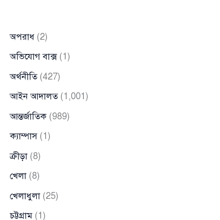
দুই
শীর্ষ
অপরাধ
(2)
কর্মকর্তার
হঠাৎ
অভিযোগ বাক্স
(1)
সাক্ষাৎ
অর্থনীতি
(427)
আইন আদালত
(1,001)
আন্তর্জাতিক
(989)
ক্যাম্পাস
(1)
ক্রীড়া
(8)
খেলা
(8)
খেলাধুলা
(25)
চট্টগ্রাম
(1)