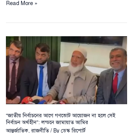
“২-৪টি
Read More »
আসনের
জন্য
কোনো
দলের
সঙ্গে
জোট
নয়”
–
নুরুল
হক
নূর
“জাতীয় নির্বাচনের আগে গণভোট আয়োজন না হলে সেই
নির্বাচন অর্থহীন”: লন্ডনে জামায়াত আমির
আন্তর্জাতিক
,
রাজনীতি
/ By
ডেস্ক রিপোর্ট