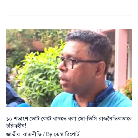
নেতার
বিরুদ্ধে
‘ধর্ষণচেষ্টার’
মামলা,
পুলিশকে
হুশিয়ারি
এমপি
প্রার্থীর
১০ শতাংশ ভোট কেটে রাখতে বলা প্রো-ভিসি রাজনৈতিকভাবে
চরিত্রহীন!
জাতীয়
,
রাজনীতি
/ By
ডেস্ক রিপোর্ট