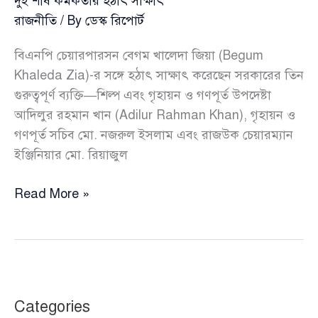
দুই শীর্ষ কর্মকর্তার হঠাৎ সাক্ষাৎ
রাজনীতি
/ By
ডেস্ক রিপোর্ট
বিএনপি চেয়ারপারসন বেগম খালেদা জিয়া (Begum
Khaleda Zia)-র সঙ্গে হঠাৎ সাক্ষাৎ করেছেন সরকারের তিন
গুরুত্বপূর্ণ ব্যক্তি—শিল্প এবং গৃহায়ন ও গণপূর্ত উপদেষ্টা
আদিলুর রহমান খান (Adilur Rahman Khan), গৃহায়ন ও
গণপূর্ত সচিব মো. নজরুল ইসলাম এবং রাজউক চেয়ারম্যান
ইঞ্জিনিয়ার মো. রিয়াজুল
খালেদা
Read More »
জিয়ার
বাসায়
উপদেষ্টা
আদিলুর
রহমানসহ
Categories
সরকারের