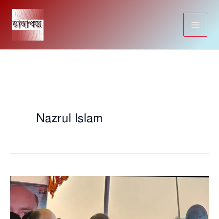
Skip
to
content
Nazrul Islam