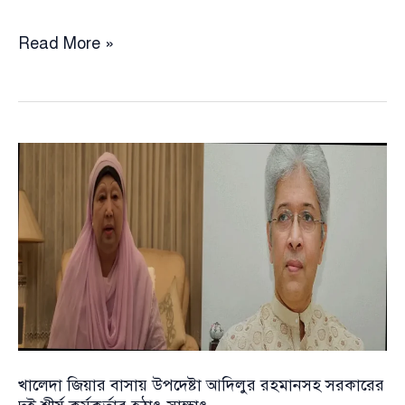
খালেদা
Read More »
জিয়ার
কাছে
গুলশানের
সেই
বাড়ির
কাগজপত্র
পৌঁছে
দিলেন
গণপূর্ত
উপদেষ্টা
খালেদা জিয়ার বাসায় উপদেষ্টা আদিলুর রহমানসহ সরকারের